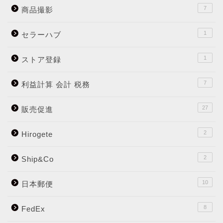
7
商品撮影
1
セラーハブ
1
ストア登録
7
利益計算 会計 税務
27
販売促進
2
Hirogete
2
Ship&Co
10
日本郵便
8
FedEx