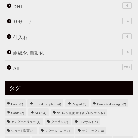
4
DHL
14
リサーチ
4
仕入れ
15
組織化 自動化
208
All
タグ
Case
(2)
Item description
(4)
Paypal
(2)
Promoted listings
(2)
Saats
(2)
SEO
(4)
VeRO 知的財産保護プログラム
(2)
アンダーバリュー
(4)
クーポン
(2)
コンサル
(15)
ショート動画
(2)
スクール生の声
(1)
テクニック
(14)