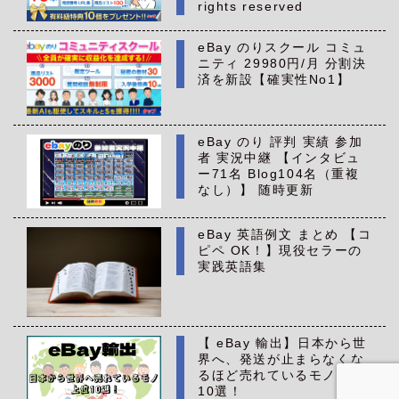
rights reserved
eBay のりスクール コミュ
ニティ 29980円/月 分割決
済を新設【確実性No1】
eBay のり 評判 実績 参加
者 実況中継 【インタビュ
ー71名 Blog104名（重複
なし）】 随時更新
eBay 英語例文 まとめ 【コ
ピペ OK！】現役セラーの
実践英語集
【 eBay 輸出】日本から世
界へ、発送が止まらなくな
るほど売れているモノ 上位
10選！