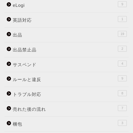
9
eLogi
1
英語対応
19
出品
2
出品禁止品
4
サスペンド
9
ルールと違反
8
トラブル対応
7
売れた後の流れ
3
梱包