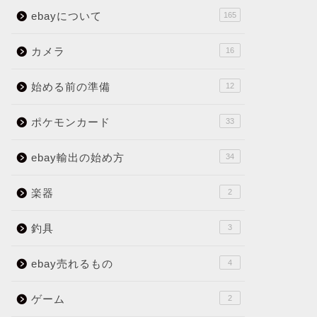
ebayについて
165
カメラ
16
始める前の準備
12
ポケモンカード
33
ebay輸出の始め方
34
楽器
2
釣具
3
ebay売れるもの
4
ゲーム
2