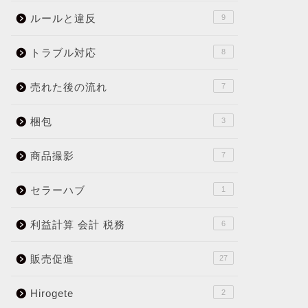
ルールと違反
9
トラブル対応
8
売れた後の流れ
7
梱包
3
商品撮影
7
セラーハブ
1
利益計算 会計 税務
6
販売促進
27
Hirogete
2