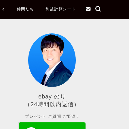
ティ
仲間たち
利益計算シート
ebay のり
（24時間以内返信）
プレゼント ご質問 ご要望 ↓