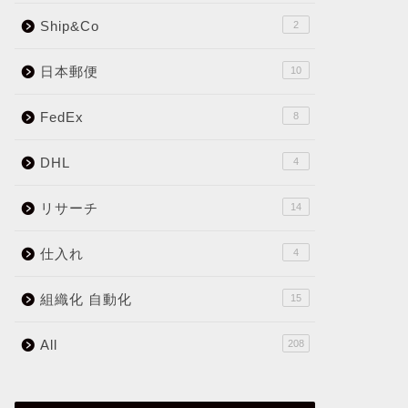
Ship&Co
2
日本郵便
10
FedEx
8
DHL
4
リサーチ
14
仕入れ
4
組織化 自動化
15
All
208