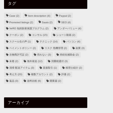
タグ
Case
(2)
Item description
(4)
Paypal
(2)
Promoted listings
(2)
Saats
(2)
SEO
(4)
VeRO 知的財産保護プログラム
(2)
アンダーバリュー
(4)
クーポン
(2)
コンサル
(15)
ショート動画
(2)
スクール生の声
(1)
テクニック
(14)
パソコン
(4)
ペイメントポリシー
(2)
リスク 危機管理
(2)
副業
(3)
古物商許可証
(2)
売れない
(3)
持続化補助金
(2)
未着
(2)
海外発送
(12)
消費税還付
(3)
清掃 配送アイテム
(3)
直接取引
(1)
税理士紹介
(2)
考え方
(20)
複数アカウント
(2)
評価
(2)
返品
(3)
送料比較
(6)
開業届
(2)
アーカイブ