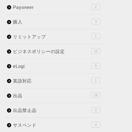
Payoneer
2
購入
3
リミットアップ
1
ビジネスポリシーの設定
10
eLogi
9
英語対応
1
出品
19
出品禁止品
2
サスペンド
4