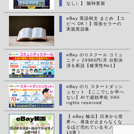
なし）】 随時更新
eBay 英語例文 まとめ 【コ
ピペ OK！】現役セラーの
実践英語集
eBay のりスクール コミュ
ニティ 29980円/月 分割決
済を新設【確実性No1】
eBay のり スタートダッシ
ュセット 【ここでしか学べ
ない】AIで超効率化 ©All
rights reserved
【 eBay 輸出】日本から世
界へ、発送が止まらなくな
るほど売れているモノ 上位
10選！