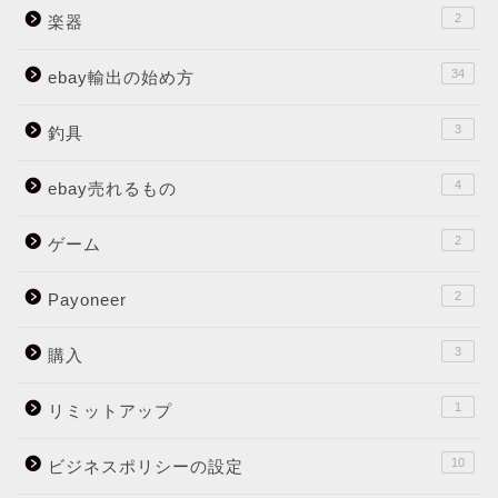
2
楽器
34
ebay輸出の始め方
3
釣具
4
ebay売れるもの
2
ゲーム
2
Payoneer
3
購入
1
リミットアップ
10
ビジネスポリシーの設定