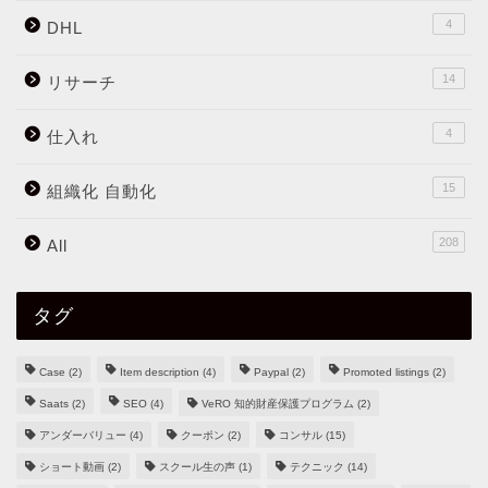
4
DHL
14
リサーチ
4
仕入れ
15
組織化 自動化
208
All
タグ
Case
(2)
Item description
(4)
Paypal
(2)
Promoted listings
(2)
Saats
(2)
SEO
(4)
VeRO 知的財産保護プログラム
(2)
アンダーバリュー
(4)
クーポン
(2)
コンサル
(15)
ショート動画
(2)
スクール生の声
(1)
テクニック
(14)