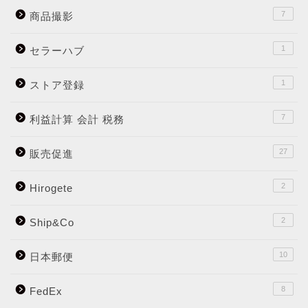
7
商品撮影
1
セラーハブ
1
ストア登録
7
利益計算 会計 税務
27
販売促進
2
Hirogete
2
Ship&Co
10
日本郵便
8
FedEx