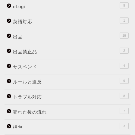
9
eLogi
1
英語対応
19
出品
2
出品禁止品
4
サスペンド
9
ルールと違反
8
トラブル対応
7
売れた後の流れ
3
梱包