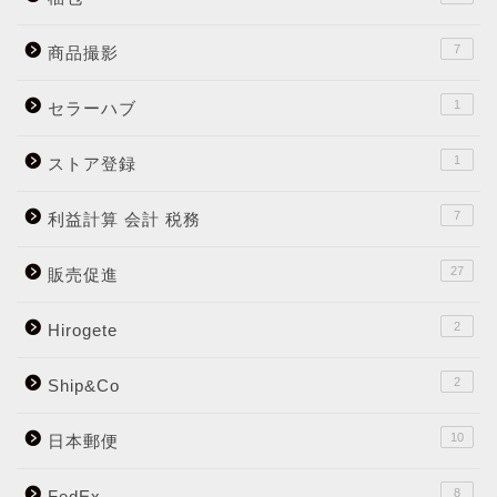
7
商品撮影
1
セラーハブ
1
ストア登録
7
利益計算 会計 税務
27
販売促進
2
Hirogete
2
Ship&Co
10
日本郵便
8
FedEx