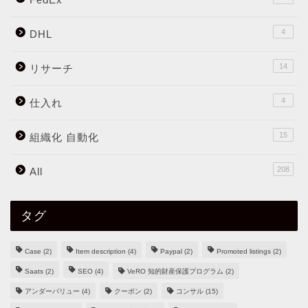
4
DHL
14
リサーチ
4
仕入れ
15
組織化 自動化
208
All
タグ
Case
(2)
Item description
(4)
Paypal
(2)
Promoted listings
(2)
Saats
(2)
SEO
(4)
VeRO 知的財産保護プログラム
(2)
アンダーバリュー
(4)
クーポン
(2)
コンサル
(15)