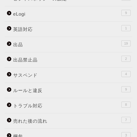
9
eLogi
1
英語対応
19
出品
2
出品禁止品
4
サスペンド
9
ルールと違反
8
トラブル対応
7
売れた後の流れ
3
梱包