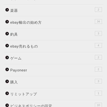
2
楽器
34
ebay輸出の始め方
3
釣具
4
ebay売れるもの
2
ゲーム
2
Payoneer
3
購入
1
リミットアップ
10
ビジネスポリシーの設定