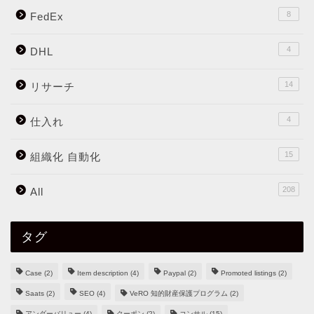
8
FedEx
4
DHL
14
リサーチ
4
仕入れ
15
組織化 自動化
208
All
タグ
Case
(2)
Item description
(4)
Paypal
(2)
Promoted listings
(2)
Saats
(2)
SEO
(4)
VeRO 知的財産保護プログラム
(2)
アンダーバリュー
(4)
クーポン
(2)
コンサル
(15)