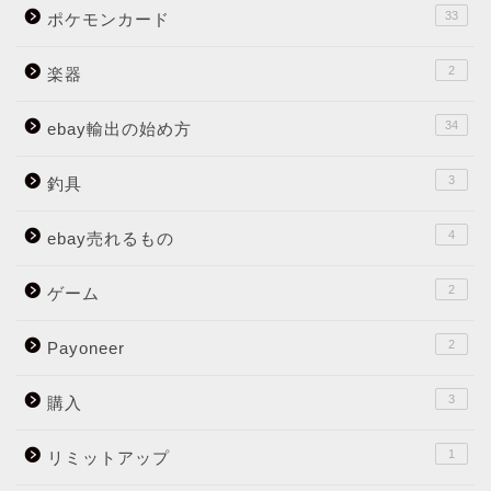
33
ポケモンカード
2
楽器
34
ebay輸出の始め方
3
釣具
4
ebay売れるもの
2
ゲーム
2
Payoneer
3
購入
1
リミットアップ