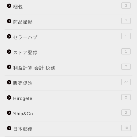
3
梱包
7
商品撮影
1
セラーハブ
1
ストア登録
7
利益計算 会計 税務
27
販売促進
2
Hirogete
2
Ship&Co
10
日本郵便