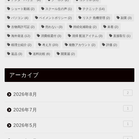
ショート動画
(2)
スクール生の声
(1)
テクニック
(14)
パソコン
(4)
ペイメントポリシー
(2)
リスク 危機管理
(2)
副業
(3)
古物商許可証
(2)
売れない
(3)
持続化補助金
(2)
未着
(2)
海外発送
(12)
消費税還付
(3)
清掃 配送アイテム
(3)
直接取引
(1)
税理士紹介
(2)
考え方
(20)
複数アカウント
(2)
評価
(2)
返品
(3)
送料比較
(6)
開業届
(2)
アーカイブ
2
2026年8月
1
2026年7月
1
2026年5月