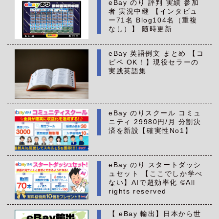
eBay のり 評判 実績 参加
者 実況中継 【インタビュ
ー71名 Blog104名（重複
なし）】 随時更新
eBay 英語例文 まとめ 【コ
ピペ OK！】現役セラーの
実践英語集
eBay のりスクール コミュ
ニティ 29980円/月 分割決
済を新設【確実性No1】
eBay のり スタートダッシ
ュセット 【ここでしか学べ
ない】AIで超効率化 ©All
rights reserved
【 eBay 輸出】日本から世