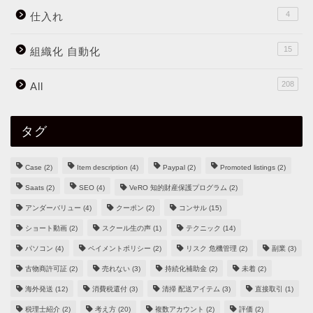
4
仕入れ
15
組織化 自動化
208
All
タグ
Case
(2)
Item description
(4)
Paypal
(2)
Promoted listings
(2)
Saats
(2)
SEO
(4)
VeRO 知的財産保護プログラム
(2)
アンダーバリュー
(4)
クーポン
(2)
コンサル
(15)
ショート動画
(2)
スクール生の声
(1)
テクニック
(14)
パソコン
(4)
ペイメントポリシー
(2)
リスク 危機管理
(2)
副業
(3)
古物商許可証
(2)
売れない
(3)
持続化補助金
(2)
未着
(2)
海外発送
(12)
消費税還付
(3)
清掃 配送アイテム
(3)
直接取引
(1)
税理士紹介
(2)
考え方
(20)
複数アカウント
(2)
評価
(2)