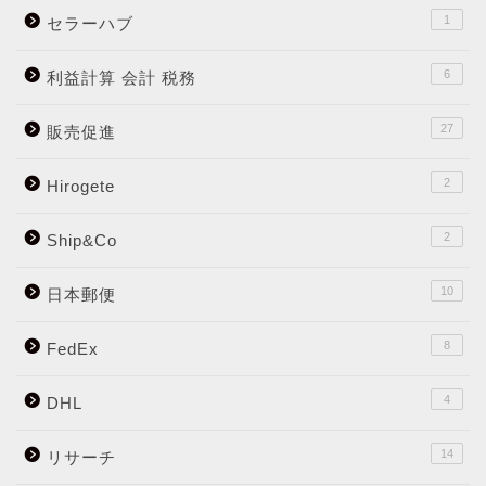
1
セラーハブ
6
利益計算 会計 税務
27
販売促進
2
Hirogete
2
Ship&Co
10
日本郵便
8
FedEx
4
DHL
14
リサーチ