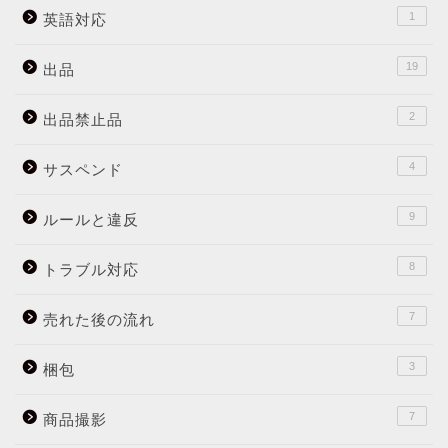
1
英語対応
19
出品
2
出品禁止品
4
サスペンド
9
ルールと違反
8
トラブル対応
7
売れた後の流れ
3
梱包
7
商品撮影