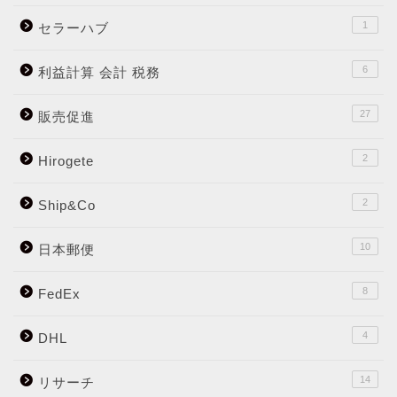
1
セラーハブ
6
利益計算 会計 税務
27
販売促進
2
Hirogete
2
Ship&Co
10
日本郵便
8
FedEx
4
DHL
14
リサーチ