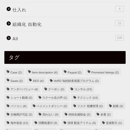
4
仕入れ
15
組織化 自動化
208
All
タグ
Case
(2)
Item description
(4)
Paypal
(2)
Promoted listings
(2)
Saats
(2)
SEO
(4)
VeRO 知的財産保護プログラム
(2)
アンダーバリュー
(4)
クーポン
(2)
コンサル
(15)
ショート動画
(2)
スクール生の声
(1)
テクニック
(14)
パソコン
(4)
ペイメントポリシー
(2)
リスク 危機管理
(2)
副業
(3)
古物商許可証
(2)
売れない
(3)
持続化補助金
(2)
未着
(2)
海外発送
(12)
消費税還付
(3)
清掃 配送アイテム
(3)
直接取引
(1)