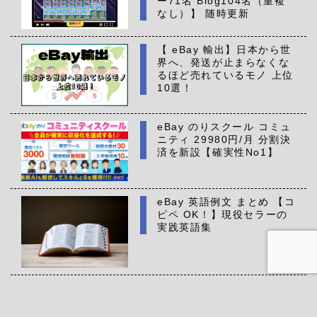
ー71名 Blog104名（重複
なし）】 随時更新
【 eBay 輸出】日本から世
界へ、発送が止まらなくな
るほど売れているモノ 上位
10選！
eBay のりスクール コミュ
ニティ 29980円/月 分割決
済を新設【確実性No1】
eBay 英語例文 まとめ 【コ
ピペ OK！】現役セラーの
実践英語集