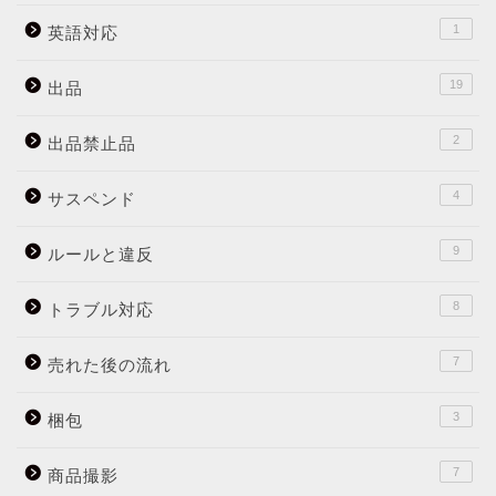
1
英語対応
19
出品
2
出品禁止品
4
サスペンド
9
ルールと違反
8
トラブル対応
7
売れた後の流れ
3
梱包
7
商品撮影