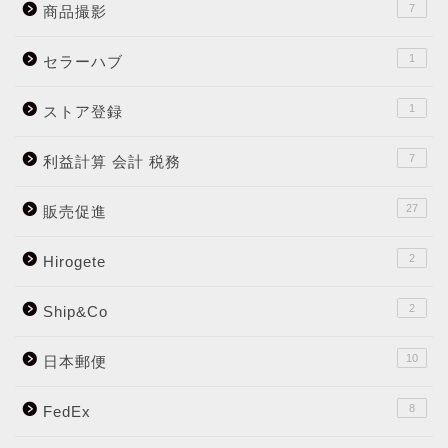
7
商品撮影
1
セラーハブ
1
ストア登録
7
利益計算 会計 税務
27
販売促進
2
Hirogete
2
Ship&Co
10
日本郵便
8
FedEx