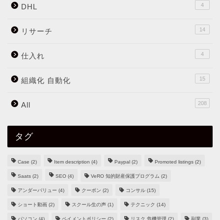
4
DHL
14
リサーチ
4
仕入れ
15
組織化 自動化
208
All
タグ
Case
(2)
Item description
(4)
Paypal
(2)
Promoted listings
(2)
Saats
(2)
SEO
(4)
VeRO 知的財産保護プログラム
(2)
アンダーバリュー
(4)
クーポン
(2)
コンサル
(15)
ショート動画
(2)
スクール生の声
(1)
テクニック
(14)
パソコン
(4)
ペイメントポリシー
(2)
リスク 危機管理
(2)
副業
(3)