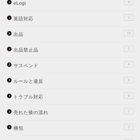
9
eLogi
1
英語対応
19
出品
2
出品禁止品
4
サスペンド
9
ルールと違反
8
トラブル対応
7
売れた後の流れ
3
梱包