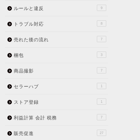
ルールと違反
9
トラブル対応
8
売れた後の流れ
7
梱包
3
商品撮影
7
セラーハブ
1
ストア登録
1
利益計算 会計 税務
7
販売促進
27