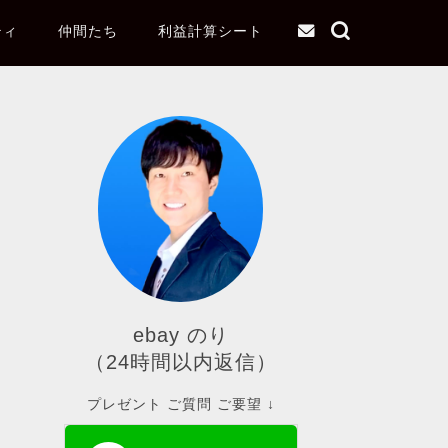
ティ
仲間たち
利益計算シート
ebay のり
（24時間以内返信）
プレゼント ご質問 ご要望 ↓