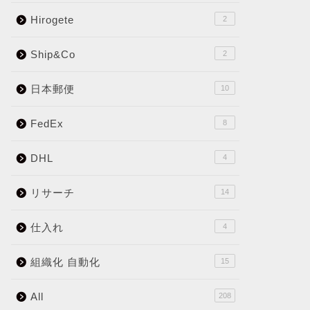
Hirogete
2
Ship&Co
2
日本郵便
10
FedEx
8
DHL
4
リサーチ
14
仕入れ
4
組織化 自動化
15
All
208