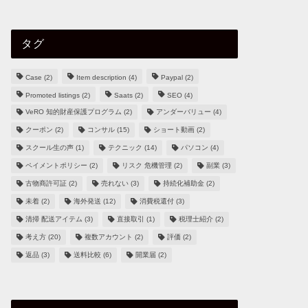
タグ
Case
(2)
Item description
(4)
Paypal
(2)
Promoted listings
(2)
Saats
(2)
SEO
(4)
VeRO 知的財産保護プログラム
(2)
アンダーバリュー
(4)
クーポン
(2)
コンサル
(15)
ショート動画
(2)
スクール生の声
(1)
テクニック
(14)
パソコン
(4)
ペイメントポリシー
(2)
リスク 危機管理
(2)
副業
(3)
古物商許可証
(2)
売れない
(3)
持続化補助金
(2)
未着
(2)
海外発送
(12)
消費税還付
(3)
清掃 配送アイテム
(3)
直接取引
(1)
税理士紹介
(2)
考え方
(20)
複数アカウント
(2)
評価
(2)
返品
(3)
送料比較
(6)
開業届
(2)