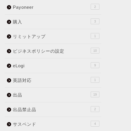
Payoneer
2
購入
3
リミットアップ
1
ビジネスポリシーの設定
10
eLogi
9
英語対応
1
出品
19
出品禁止品
2
サスペンド
4