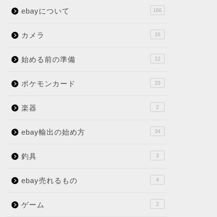
ebayについて
166
カメラ
16
始める前の準備
12
ポケモンカード
33
楽器
2
ebay輸出の始め方
34
釣具
3
ebay売れるもの
4
ゲーム
2