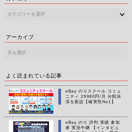
アーカイブ
ア
ー
カ
イ
ブ
よく読まれている記事
eBay のりスクール コミュ
ニティ 29980円/月 分割決
済を新設【確実性No1】
eBay のり 評判 実績 参加
者 実況中継 【インタビュ