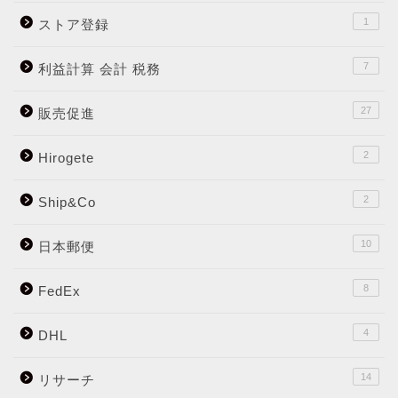
1
ストア登録
7
利益計算 会計 税務
27
販売促進
2
Hirogete
2
Ship&Co
10
日本郵便
8
FedEx
4
DHL
14
リサーチ