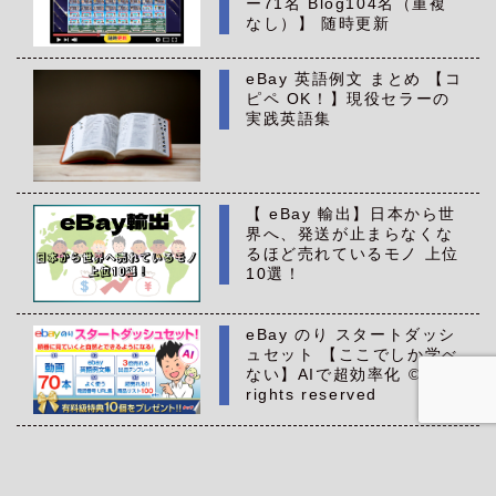
ー71名 Blog104名（重複
なし）】 随時更新
eBay 英語例文 まとめ 【コ
ピペ OK！】現役セラーの
実践英語集
【 eBay 輸出】日本から世
界へ、発送が止まらなくな
るほど売れているモノ 上位
10選！
eBay のり スタートダッシ
ュセット 【ここでしか学べ
ない】AIで超効率化 ©All
rights reserved