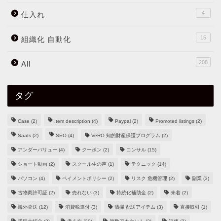
4
仕入れ
15
組織化 自動化
208
All
タグ
Case
(2)
Item description
(4)
Paypal
(2)
Promoted listings
(2)
Saats
(2)
SEO
(4)
VeRO 知的財産保護プログラム
(2)
アンダーバリュー
(4)
クーポン
(2)
コンサル
(15)
ショート動画
(2)
スクール生の声
(1)
テクニック
(14)
パソコン
(4)
ペイメントポリシー
(2)
リスク 危機管理
(2)
副業
(3)
古物商許可証
(2)
売れない
(3)
持続化補助金
(2)
未着
(2)
海外発送
(12)
消費税還付
(3)
清掃 配送アイテム
(3)
直接取引
(1)