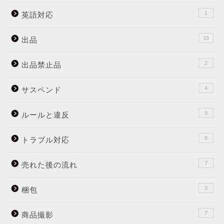
1
英語対応
19
出品
2
出品禁止品
4
サスペンド
9
ルールと違反
8
トラブル対応
7
売れた後の流れ
3
梱包
7
商品撮影