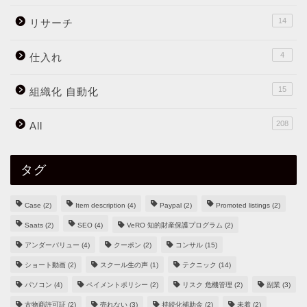
14
リサーチ
4
仕入れ
15
組織化 自動化
208
All
タグ
Case
(2)
Item description
(4)
Paypal
(2)
Promoted listings
(2)
Saats
(2)
SEO
(4)
VeRO 知的財産保護プログラム
(2)
アンダーバリュー
(4)
クーポン
(2)
コンサル
(15)
ショート動画
(2)
スクール生の声
(1)
テクニック
(14)
パソコン
(4)
ペイメントポリシー
(2)
リスク 危機管理
(2)
副業
(3)
古物商許可証
(2)
売れない
(3)
持続化補助金
(2)
未着
(2)