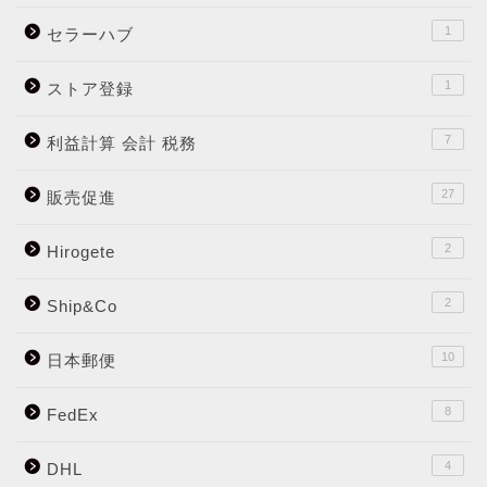
1
セラーハブ
1
ストア登録
7
利益計算 会計 税務
27
販売促進
2
Hirogete
2
Ship&Co
10
日本郵便
8
FedEx
4
DHL