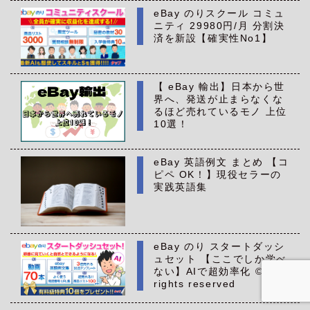
eBay のりスクール コミュ
ニティ 29980円/月 分割決
済を新設【確実性No1】
【 eBay 輸出】日本から世
界へ、発送が止まらなくな
るほど売れているモノ 上位
10選！
eBay 英語例文 まとめ 【コ
ピペ OK！】現役セラーの
実践英語集
eBay のり スタートダッシ
ュセット 【ここでしか学べ
ない】AIで超効率化 ©All
rights reserved