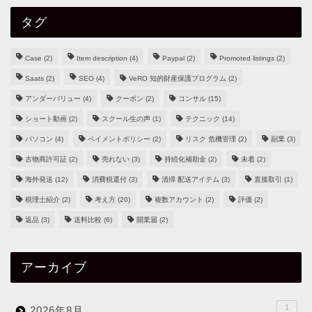
タグ
Case
(2)
Item description
(4)
Paypal
(2)
Promoted listings
(2)
Saats
(2)
SEO
(4)
VeRO 知的財産保護プログラム
(2)
アンダーバリュー
(4)
クーポン
(2)
コンサル
(15)
ショート動画
(2)
スクール生の声
(1)
テクニック
(14)
パソコン
(4)
ペイメントポリシー
(2)
リスク 危機管理
(2)
副業
(3)
古物商許可証
(2)
売れない
(3)
持続化補助金
(2)
未着
(2)
海外発送
(12)
消費税還付
(3)
清掃 配送アイテム
(3)
直接取引
(1)
税理士紹介
(2)
考え方
(20)
複数アカウント
(2)
評価
(2)
返品
(3)
送料比較
(6)
開業届
(2)
アーカイブ
1
2026年8月