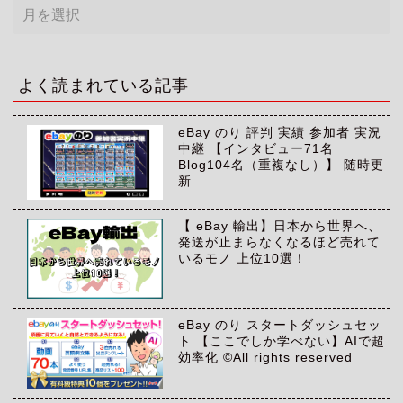
ア
ー
カ
イ
ブ
よく読まれている記事
eBay のり 評判 実績 参加者 実況
中継 【インタビュー71名
Blog104名（重複なし）】 随時更
新
【 eBay 輸出】日本から世界へ、
発送が止まらなくなるほど売れて
いるモノ 上位10選！
eBay のり スタートダッシュセッ
ト 【ここでしか学べない】AIで超
効率化 ©All rights reserved