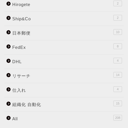
2
Hirogete
2
Ship&Co
10
日本郵便
8
FedEx
4
DHL
14
リサーチ
4
仕入れ
15
組織化 自動化
208
All