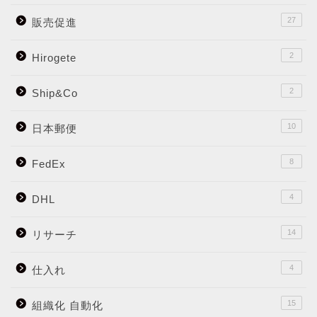
27
販売促進
2
Hirogete
2
Ship&Co
10
日本郵便
8
FedEx
4
DHL
14
リサーチ
4
仕入れ
15
組織化 自動化