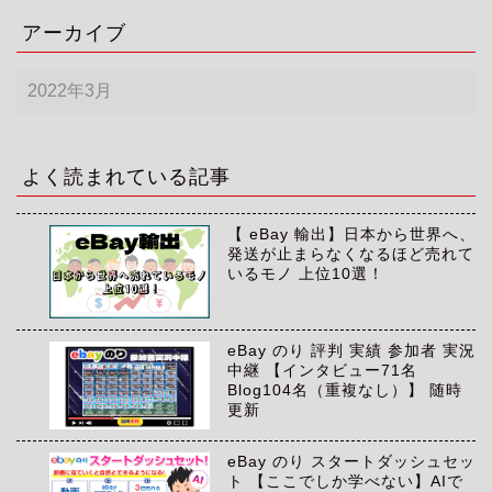
アーカイブ
ア
ー
カ
イ
ブ
よく読まれている記事
【 eBay 輸出】日本から世界へ、
発送が止まらなくなるほど売れて
いるモノ 上位10選！
eBay のり 評判 実績 参加者 実況
中継 【インタビュー71名
Blog104名（重複なし）】 随時
更新
eBay のり スタートダッシュセッ
ト 【ここでしか学べない】AIで