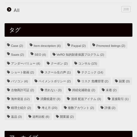
208
All
タグ
Case
(2)
Item description
(4)
Paypal
(2)
Promoted listings
(2)
Saats
(2)
SEO
(4)
VeRO 知的財産保護プログラム
(2)
アンダーバリュー
(4)
クーポン
(2)
コンサル
(15)
ショート動画
(2)
スクール生の声
(1)
テクニック
(14)
パソコン
(4)
ペイメントポリシー
(2)
リスク 危機管理
(2)
副業
(3)
古物商許可証
(2)
売れない
(3)
持続化補助金
(2)
未着
(2)
海外発送
(12)
消費税還付
(3)
清掃 配送アイテム
(3)
直接取引
(1)
税理士紹介
(2)
考え方
(20)
複数アカウント
(2)
評価
(2)
返品
(3)
送料比較
(6)
開業届
(2)