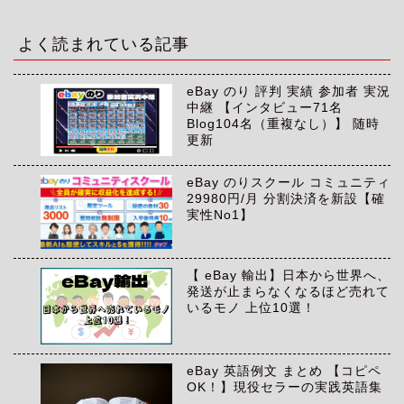
カ
イ
ブ
よく読まれている記事
eBay のり 評判 実績 参加者 実況
中継 【インタビュー71名
Blog104名（重複なし）】 随時
更新
eBay のりスクール コミュニティ
29980円/月 分割決済を新設【確
実性No1】
【 eBay 輸出】日本から世界へ、
発送が止まらなくなるほど売れて
いるモノ 上位10選！
eBay 英語例文 まとめ 【コピペ
OK！】現役セラーの実践英語集