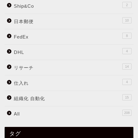
2
Ship&Co
10
日本郵便
8
FedEx
4
DHL
14
リサーチ
4
仕入れ
15
組織化 自動化
208
All
タグ