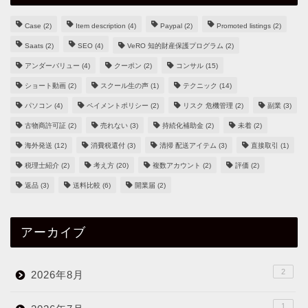
Case
(2)
Item description
(4)
Paypal
(2)
Promoted listings
(2)
Saats
(2)
SEO
(4)
VeRO 知的財産保護プログラム
(2)
アンダーバリュー
(4)
クーポン
(2)
コンサル
(15)
ショート動画
(2)
スクール生の声
(1)
テクニック
(14)
パソコン
(4)
ペイメントポリシー
(2)
リスク 危機管理
(2)
副業
(3)
古物商許可証
(2)
売れない
(3)
持続化補助金
(2)
未着
(2)
海外発送
(12)
消費税還付
(3)
清掃 配送アイテム
(3)
直接取引
(1)
税理士紹介
(2)
考え方
(20)
複数アカウント
(2)
評価
(2)
返品
(3)
送料比較
(6)
開業届
(2)
アーカイブ
2
2026年8月
1