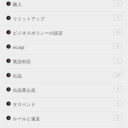
3
購入
1
リミットアップ
10
ビジネスポリシーの設定
9
eLogi
1
英語対応
19
出品
2
出品禁止品
4
サスペンド
9
ルールと違反