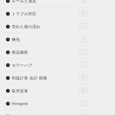
ルールと違反
9
トラブル対応
8
売れた後の流れ
7
梱包
3
商品撮影
7
セラーハブ
1
利益計算 会計 税務
6
販売促進
27
Hirogete
2