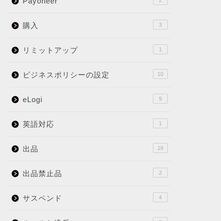
Payoneer
2
購入
3
リミットアップ
1
ビジネスポリシーの設定
10
eLogi
9
英語対応
1
出品
19
出品禁止品
2
サスペンド
4