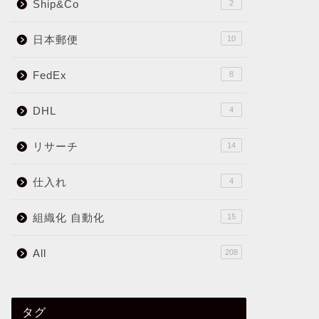
Ship&Co
2
日本郵便
10
FedEx
8
DHL
4
リサーチ
14
仕入れ
4
組織化 自動化
15
All
208
タグ