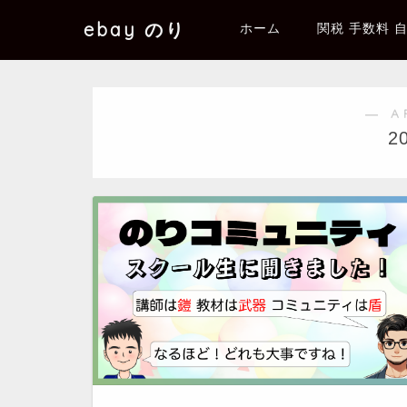
ebay のり
ホーム
関税 手数料 
― A
2