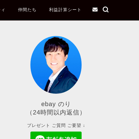
ティ
仲間たち
利益計算シート
ebay のり
（24時間以内返信）
プレゼント ご質問 ご要望 ↓