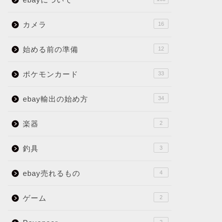
カメラ
16
始める前の準備
12
ポケモンカード
33
ebay輸出の始め方
34
楽器
2
釣具
3
ebay売れるもの
4
ゲーム
2