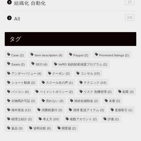
15
組織化 自動化
208
All
タグ
Case
(2)
Item description
(4)
Paypal
(2)
Promoted listings
(2)
Saats
(2)
SEO
(4)
VeRO 知的財産保護プログラム
(2)
アンダーバリュー
(4)
クーポン
(2)
コンサル
(15)
ショート動画
(2)
スクール生の声
(1)
テクニック
(14)
パソコン
(4)
ペイメントポリシー
(2)
リスク 危機管理
(2)
副業
(3)
古物商許可証
(2)
売れない
(3)
持続化補助金
(2)
未着
(2)
海外発送
(12)
消費税還付
(3)
清掃 配送アイテム
(3)
直接取引
(1)
税理士紹介
(2)
考え方
(20)
複数アカウント
(2)
評価
(2)
返品
(3)
送料比較
(6)
開業届
(2)