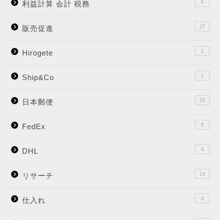
6
利益計算 会計 税務
27
販売促進
2
Hirogete
2
Ship&Co
10
日本郵便
8
FedEx
4
DHL
14
リサーチ
4
仕入れ