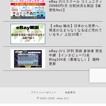
eBay のりスクール コミュニティ
29980円/月 分割決済を新設【確
実性No1】
【 eBay 輸出】日本から世界へ、
発送が止まらなくなるほど売れて
いるモノ 上位10選！
eBay のり 評判 実績 参加者 実況
中継 【インタビュー71名
Blog104名（重複なし）】 随時
更新
プライバシーポリシー
免責事項
2020–2026 ebay のり