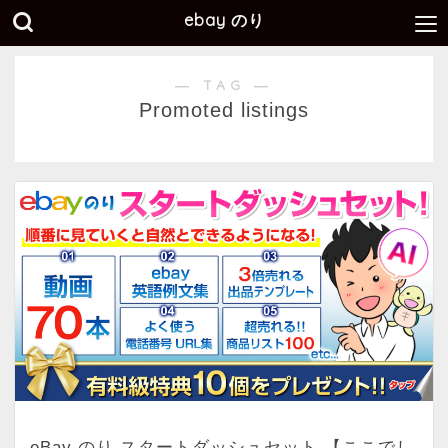
ebay のり
― TAG ―
Promoted listings
eBay のり スタートダッシュセット 【ここでし