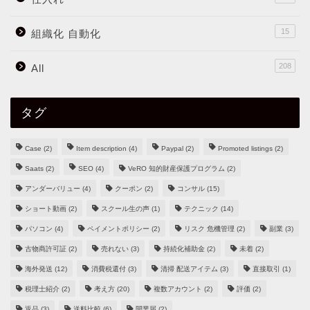
15
組織化 自動化
208
All
タグ
Case
(2)
Item description
(4)
Paypal
(2)
Promoted listings
(2)
Saats
(2)
SEO
(4)
VeRO 知的財産保護プログラム
(2)
アンダーバリュー
(4)
クーポン
(2)
コンサル
(15)
ショート動画
(2)
スクール生の声
(1)
テクニック
(14)
パソコン
(4)
ペイメントポリシー
(2)
リスク 危機管理
(2)
副業
(3)
古物商許可証
(2)
売れない
(3)
持続化補助金
(2)
未着
(2)
海外発送
(12)
消費税還付
(3)
清掃 配送アイテム
(3)
直接取引
(1)
税理士紹介
(2)
考え方
(20)
複数アカウント
(2)
評価
(2)
返品
(3)
送料比較
(6)
開業届
(2)