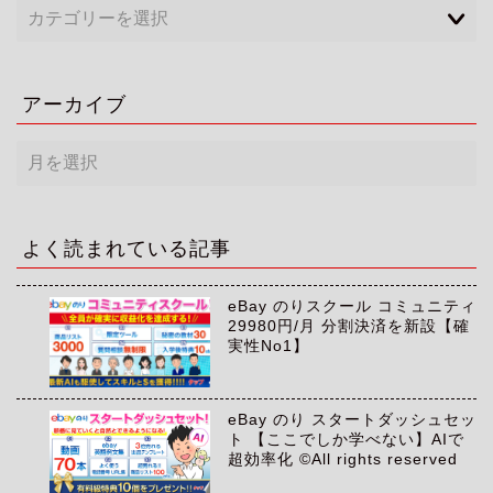
アーカイブ
ア
ー
カ
イ
ブ
よく読まれている記事
eBay のりスクール コミュニティ
29980円/月 分割決済を新設【確
実性No1】
eBay のり スタートダッシュセッ
ト 【ここでしか学べない】AIで
超効率化 ©All rights reserved