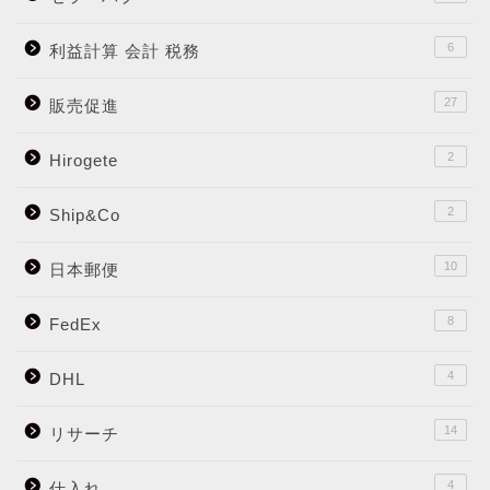
6
利益計算 会計 税務
27
販売促進
2
Hirogete
2
Ship&Co
10
日本郵便
8
FedEx
4
DHL
14
リサーチ
4
仕入れ