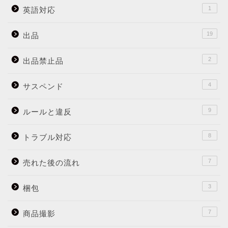
1
英語対応
19
出品
2
出品禁止品
4
サスペンド
9
ルールと違反
8
トラブル対応
7
売れた後の流れ
3
梱包
7
商品撮影