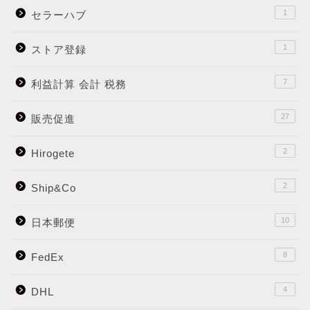
1
セラーハブ
1
ストア登録
7
利益計算 会計 税務
27
販売促進
2
Hirogete
2
Ship&Co
10
日本郵便
8
FedEx
4
DHL