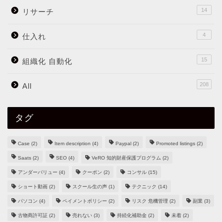
14
リサーチ
4
仕入れ
15
組織化 自動化
208
All
タグ
Case
(2)
Item description
(4)
Paypal
(2)
Promoted listings
(2)
Saats
(2)
SEO
(4)
VeRO 知的財産保護プログラム
(2)
アンダーバリュー
(4)
クーポン
(2)
コンサル
(15)
ショート動画
(2)
スクール生の声
(1)
テクニック
(14)
パソコン
(4)
ペイメントポリシー
(2)
リスク 危機管理
(2)
副業
(3)
古物商許可証
(2)
売れない
(3)
持続化補助金
(2)
未着
(2)