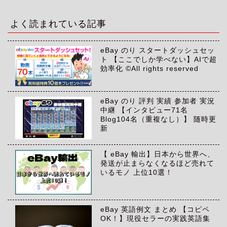
イ
ブ
よく読まれている記事
eBay のり スタートダッシュセッ
ト 【ここでしか学べない】AIで超
効率化 ©All rights reserved
eBay のり 評判 実績 参加者 実況
中継 【インタビュー71名
Blog104名（重複なし）】 随時更
新
【 eBay 輸出】日本から世界へ、
発送が止まらなくなるほど売れて
いるモノ 上位10選！
eBay 英語例文 まとめ 【コピペ
OK！】現役セラーの実践英語集