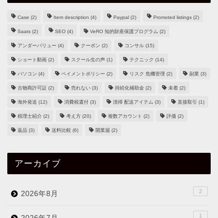
Case
(2)
Item description
(4)
Paypal
(2)
Promoted listings
(2)
Saats
(2)
SEO
(4)
VeRO 知的財産保護プログラム
(2)
アンダーバリュー
(4)
クーポン
(2)
コンサル
(15)
ショート動画
(2)
スクール生の声
(1)
テクニック
(14)
パソコン
(4)
ペイメントポリシー
(2)
リスク 危機管理
(2)
副業
(3)
古物商許可証
(2)
売れない
(3)
持続化補助金
(2)
未着
(2)
海外発送
(12)
消費税還付
(3)
清掃 配送アイテム
(3)
直接取引
(1)
税理士紹介
(2)
考え方
(20)
複数アカウント
(2)
評価
(2)
返品
(3)
送料比較
(6)
開業届
(2)
アーカイブ
2
2026年8月
1
2026年7月