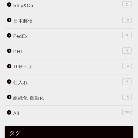
2
Ship&Co
10
日本郵便
8
FedEx
4
DHL
14
リサーチ
4
仕入れ
15
組織化 自動化
208
All
タグ