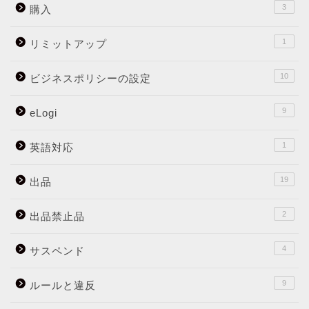
3
購入
1
リミットアップ
10
ビジネスポリシーの設定
9
eLogi
1
英語対応
19
出品
2
出品禁止品
4
サスペンド
9
ルールと違反