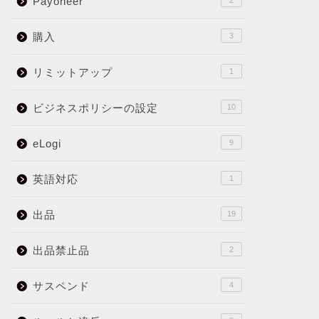
Payoneer
2
購入
3
リミットアップ
1
ビジネスポリシーの設定
10
eLogi
9
英語対応
1
出品
19
出品禁止品
2
サスペンド
4