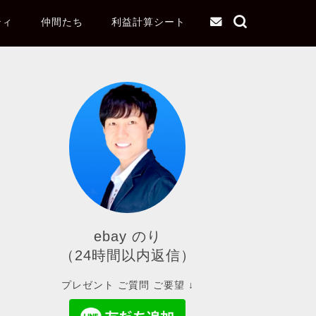
ティ
仲間たち
利益計算シート
ebay のり
（24時間以内返信）
プレゼント ご質問 ご要望 ↓