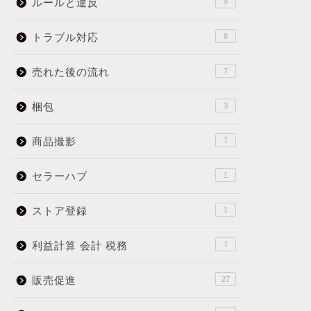
ルールと違反
9
トラブル対応
8
売れた後の流れ
7
梱包
3
商品撮影
7
セラーハブ
1
ストア登録
1
利益計算 会計 税務
7
販売促進
27