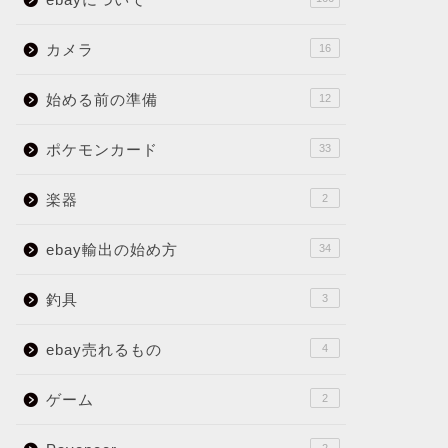
カメラ
16
始める前の準備
12
ポケモンカード
33
楽器
2
ebay輸出の始め方
34
釣具
3
ebay売れるもの
4
ゲーム
2