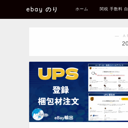
ebay のり
ホーム
関税 手数料 
― A
2