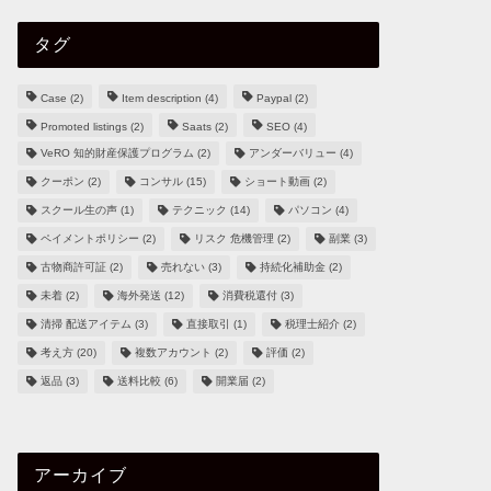
タグ
Case
(2)
Item description
(4)
Paypal
(2)
Promoted listings
(2)
Saats
(2)
SEO
(4)
VeRO 知的財産保護プログラム
(2)
アンダーバリュー
(4)
クーポン
(2)
コンサル
(15)
ショート動画
(2)
スクール生の声
(1)
テクニック
(14)
パソコン
(4)
ペイメントポリシー
(2)
リスク 危機管理
(2)
副業
(3)
古物商許可証
(2)
売れない
(3)
持続化補助金
(2)
未着
(2)
海外発送
(12)
消費税還付
(3)
清掃 配送アイテム
(3)
直接取引
(1)
税理士紹介
(2)
考え方
(20)
複数アカウント
(2)
評価
(2)
返品
(3)
送料比較
(6)
開業届
(2)
アーカイブ