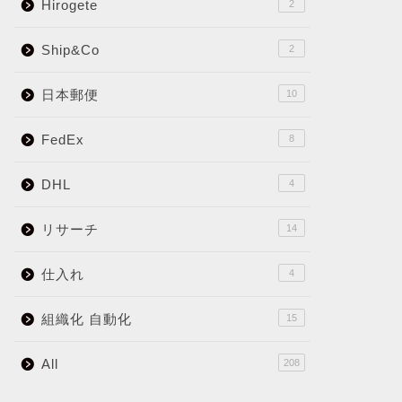
Hirogete
2
Ship&Co
2
日本郵便
10
FedEx
8
DHL
4
リサーチ
14
仕入れ
4
組織化 自動化
15
All
208