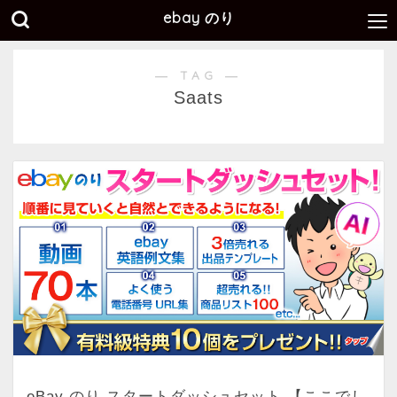
ebay のり
― TAG ―
Saats
eBay のり スタートダッシュセット 【ここでし