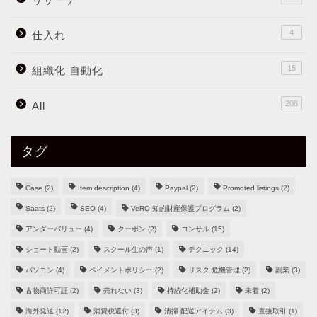
4
仕入れ
15
組織化 自動化
208
All
タグ
Case
(2)
Item description
(4)
Paypal
(2)
Promoted listings
(2)
Saats
(2)
SEO
(4)
VeRO 知的財産保護プログラム
(2)
アンダーバリュー
(4)
クーポン
(2)
コンサル
(15)
ショート動画
(2)
スクール生の声
(1)
テクニック
(14)
パソコン
(4)
ペイメントポリシー
(2)
リスク 危機管理
(2)
副業
(3)
古物商許可証
(2)
売れない
(3)
持続化補助金
(2)
未着
(2)
海外発送
(12)
消費税還付
(3)
清掃 配送アイテム
(3)
直接取引
(1)