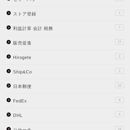
1
ストア登録
7
利益計算 会計 税務
27
販売促進
2
Hirogete
2
Ship&Co
10
日本郵便
8
FedEx
4
DHL
14
リサーチ