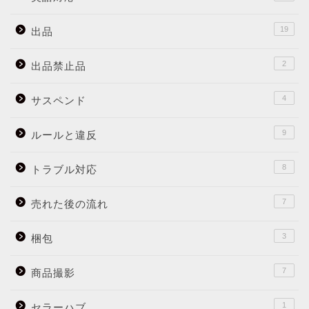
19
出品
2
出品禁止品
4
サスペンド
9
ルールと違反
8
トラブル対応
7
売れた後の流れ
3
梱包
7
商品撮影
1
セラーハブ