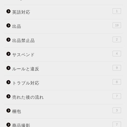
1
英語対応
19
出品
2
出品禁止品
4
サスペンド
9
ルールと違反
8
トラブル対応
7
売れた後の流れ
3
梱包
7
商品撮影