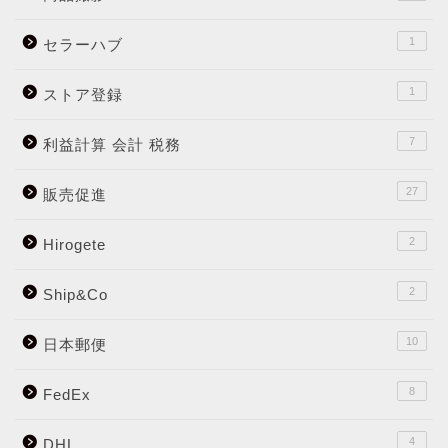
1
セラーハブ
1
ストア登録
7
利益計算 会計 税務
27
販売促進
2
Hirogete
2
Ship&Co
10
日本郵便
8
FedEx
4
DHL