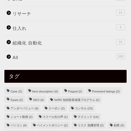
14
リサーチ
4
仕入れ
15
組織化 自動化
208
All
タグ
Case
(2)
Item description
(4)
Paypal
(2)
Promoted listings
(2)
Saats
(2)
SEO
(4)
VeRO 知的財産保護プログラム
(2)
アンダーバリュー
(4)
クーポン
(2)
コンサル
(15)
ショート動画
(2)
スクール生の声
(1)
テクニック
(14)
パソコン
(4)
ペイメントポリシー
(2)
リスク 危機管理
(2)
副業
(3)