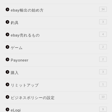
34
ebay輸出の始め方
3
釣具
4
ebay売れるもの
2
ゲーム
2
Payoneer
3
購入
1
リミットアップ
10
ビジネスポリシーの設定
9
eLogi