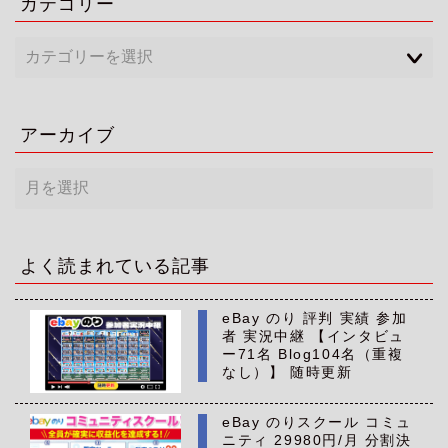
カテゴリー
アーカイブ
ア
ー
カ
イ
ブ
よく読まれている記事
eBay のり 評判 実績 参加
者 実況中継 【インタビュ
ー71名 Blog104名（重複
なし）】 随時更新
eBay のりスクール コミュ
ニティ 29980円/月 分割決