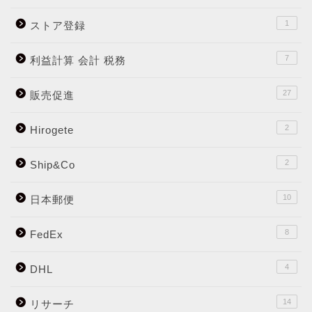
1
ストア登録
7
利益計算 会計 税務
27
販売促進
2
Hirogete
2
Ship&Co
10
日本郵便
8
FedEx
4
DHL
14
リサーチ