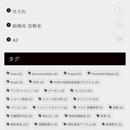
4
仕入れ
15
組織化 自動化
208
All
タグ
Case
(2)
Item description
(4)
Paypal
(2)
Promoted listings
(2)
Saats
(2)
SEO
(4)
VeRO 知的財産保護プログラム
(2)
アンダーバリュー
(4)
クーポン
(2)
コンサル
(15)
ショート動画
(2)
スクール生の声
(1)
テクニック
(14)
パソコン
(4)
ペイメントポリシー
(2)
リスク 危機管理
(2)
副業
(3)
古物商許可証
(2)
売れない
(3)
持続化補助金
(2)
未着
(2)
海外発送
(12)
消費税還付
(3)
清掃 配送アイテム
(3)
直接取引
(1)