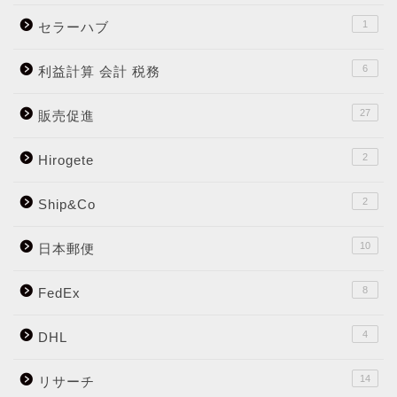
1
セラーハブ
6
利益計算 会計 税務
27
販売促進
2
Hirogete
2
Ship&Co
10
日本郵便
8
FedEx
4
DHL
14
リサーチ