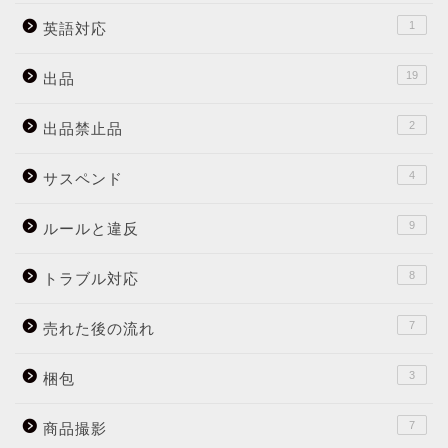
1
英語対応
19
出品
2
出品禁止品
4
サスペンド
9
ルールと違反
8
トラブル対応
7
売れた後の流れ
3
梱包
7
商品撮影