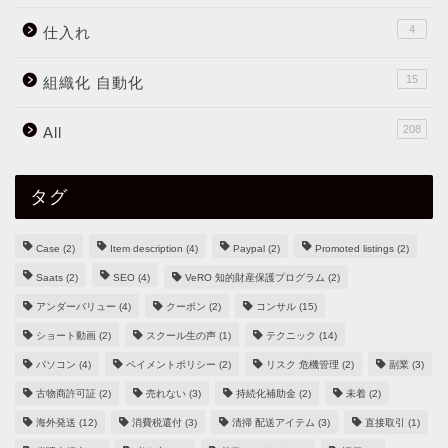
4
仕入れ
15
組織化 自動化
208
All
タグ
Case
(2)
Item description
(4)
Paypal
(2)
Promoted listings
(2)
Saats
(2)
SEO
(4)
VeRO 知的財産保護プログラム
(2)
アンダーバリュー
(4)
クーポン
(2)
コンサル
(15)
ショート動画
(2)
スクール生の声
(1)
テクニック
(14)
パソコン
(4)
ペイメントポリシー
(2)
リスク 危機管理
(2)
副業
(3)
古物商許可証
(2)
売れない
(3)
持続化補助金
(2)
未着
(2)
海外発送
(12)
消費税還付
(3)
清掃 配送アイテム
(3)
直接取引
(1)