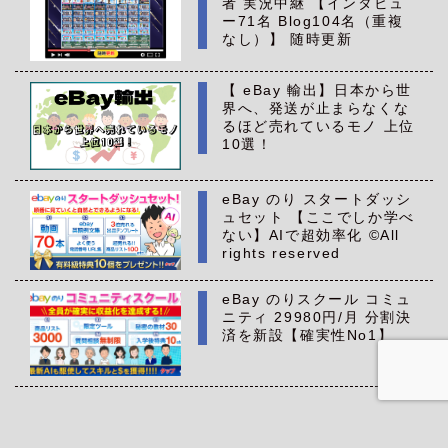
者 実況中継 【インタビュ
ー71名 Blog104名（重複
なし）】 随時更新
【 eBay 輸出】日本から世
界へ、発送が止まらなくな
るほど売れているモノ 上位
10選！
eBay のり スタートダッシ
ュセット 【ここでしか学べ
ない】AIで超効率化 ©All
rights reserved
eBay のりスクール コミュ
ニティ 29980円/月 分割決
済を新設【確実性No1】