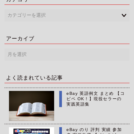
アーカイブ
ア
ー
カ
イ
ブ
よく読まれている記事
eBay 英語例文 まとめ 【コ
ピペ OK！】現役セラーの
実践英語集
eBay のり 評判 実績 参加