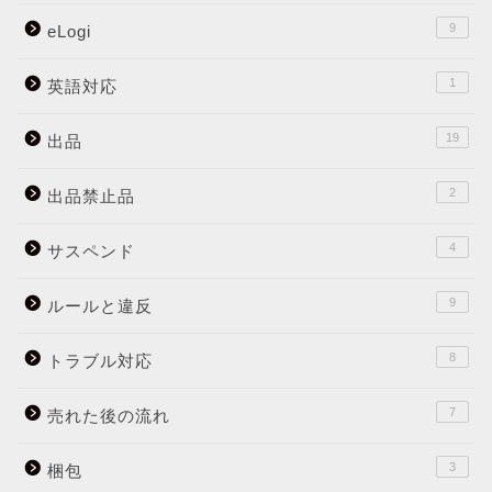
9
eLogi
1
英語対応
19
出品
2
出品禁止品
4
サスペンド
9
ルールと違反
8
トラブル対応
7
売れた後の流れ
3
梱包