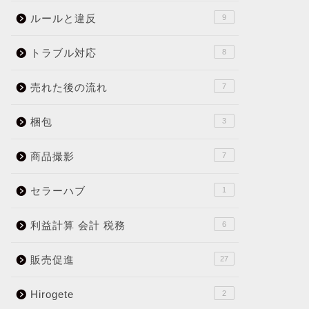
ルールと違反
9
トラブル対応
8
売れた後の流れ
7
梱包
3
商品撮影
7
セラーハブ
1
利益計算 会計 税務
6
販売促進
27
Hirogete
2