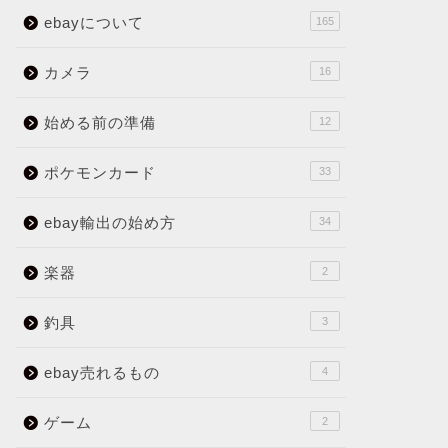
ebayについて
165
カメラ
16
始める前の準備
12
ポケモンカード
33
ebay輸出の始め方
34
楽器
2
釣具
3
ebay売れるもの
4
ゲーム
2