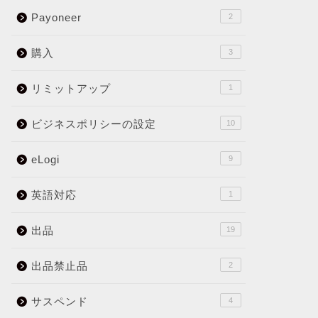
Payoneer
2
購入
3
リミットアップ
1
ビジネスポリシーの設定
10
eLogi
9
英語対応
1
出品
19
出品禁止品
2
サスペンド
4