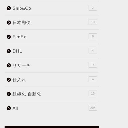
Ship&Co
2
日本郵便
10
FedEx
8
DHL
4
リサーチ
14
仕入れ
4
組織化 自動化
15
All
208