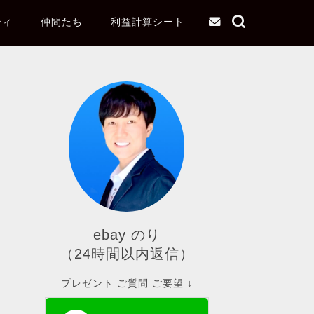
ティ
仲間たち
利益計算シート
ebay のり
（24時間以内返信）
プレゼント ご質問 ご要望 ↓