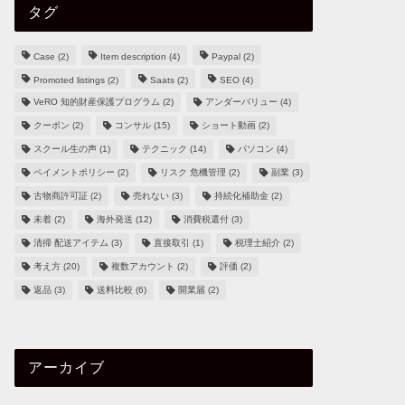
タグ
Case
(2)
Item description
(4)
Paypal
(2)
Promoted listings
(2)
Saats
(2)
SEO
(4)
VeRO 知的財産保護プログラム
(2)
アンダーバリュー
(4)
クーポン
(2)
コンサル
(15)
ショート動画
(2)
スクール生の声
(1)
テクニック
(14)
パソコン
(4)
ペイメントポリシー
(2)
リスク 危機管理
(2)
副業
(3)
古物商許可証
(2)
売れない
(3)
持続化補助金
(2)
未着
(2)
海外発送
(12)
消費税還付
(3)
清掃 配送アイテム
(3)
直接取引
(1)
税理士紹介
(2)
考え方
(20)
複数アカウント
(2)
評価
(2)
返品
(3)
送料比較
(6)
開業届
(2)
アーカイブ