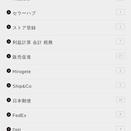
1
セラーハブ
1
ストア登録
7
利益計算 会計 税務
27
販売促進
2
Hirogete
2
Ship&Co
10
日本郵便
8
FedEx
4
DHL