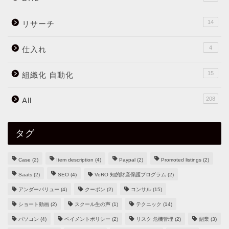
14
リサーチ
4
仕入れ
15
組織化 自動化
208
All
タグ
Case
(2)
Item description
(4)
Paypal
(2)
Promoted listings
(2)
Saats
(2)
SEO
(4)
VeRO 知的財産保護プログラム
(2)
アンダーバリュー
(4)
クーポン
(2)
コンサル
(15)
ショート動画
(2)
スクール生の声
(1)
テクニック
(14)
パソコン
(4)
ペイメントポリシー
(2)
リスク 危機管理
(2)
副業
(3)