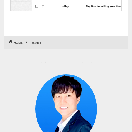
HOME
image3