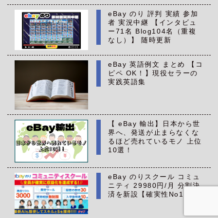
eBay のり 評判 実績 参加
者 実況中継 【インタビュ
ー71名 Blog104名（重複
なし）】 随時更新
eBay 英語例文 まとめ 【コ
ピペ OK！】現役セラーの
実践英語集
【 eBay 輸出】日本から世
界へ、発送が止まらなくな
るほど売れているモノ 上位
10選！
eBay のりスクール コミュ
ニティ 29980円/月 分割決
済を新設【確実性No1】