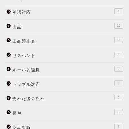
1
英語対応
19
出品
2
出品禁止品
4
サスペンド
9
ルールと違反
8
トラブル対応
7
売れた後の流れ
3
梱包
7
商品撮影