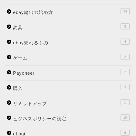
34
ebay輸出の始め方
3
釣具
4
ebay売れるもの
2
ゲーム
2
Payoneer
3
購入
1
リミットアップ
10
ビジネスポリシーの設定
9
eLogi