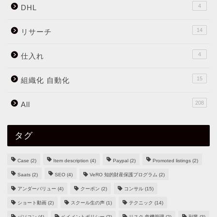
4
DHL
14
リサーチ
4
仕入れ
15
組織化 自動化
208
All
タグ
Case
(2)
Item description
(4)
Paypal
(2)
Promoted listings
(2)
Saats
(2)
SEO
(4)
VeRO 知的財産保護プログラム
(2)
アンダーバリュー
(4)
クーポン
(2)
コンサル
(15)
ショート動画
(2)
スクール生の声
(1)
テクニック
(14)
パソコン
(4)
ペイメントポリシー
(2)
リスク 危機管理
(2)
副業
(3)