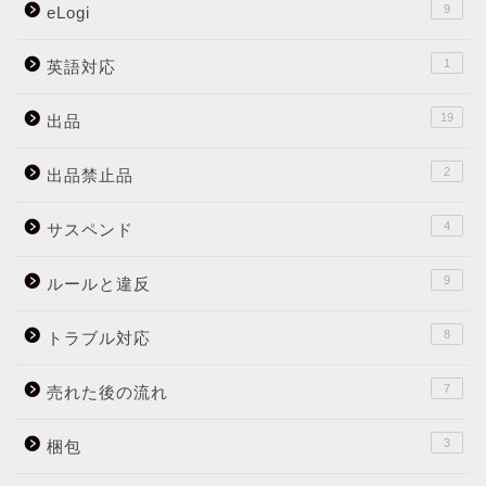
9
eLogi
1
英語対応
19
出品
2
出品禁止品
4
サスペンド
9
ルールと違反
8
トラブル対応
7
売れた後の流れ
3
梱包