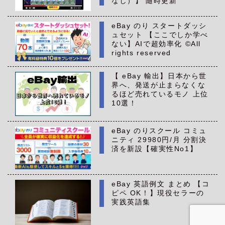
なし）】 随時更新
eBay のり スタートダッシ
ュセット 【ここでしか学べ
ない】AIで超効率化 ©All
rights reserved
【 eBay 輸出】日本から世
界へ、発送が止まらなくな
るほど売れているモノ 上位
10選！
eBay のりスクール コミュ
ニティ 29980円/月 分割決
済を新設【確実性No1】
eBay 英語例文 まとめ 【コ
ピペ OK！】現役セラーの
実践英語集