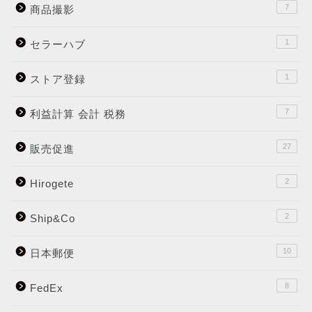
7
商品撮影
1
セラーハブ
1
ストア登録
7
利益計算 会計 税務
27
販売促進
2
Hirogete
2
Ship&Co
10
日本郵便
8
FedEx