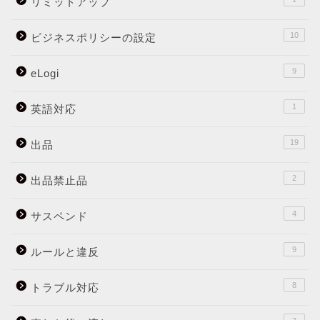
リミットアップ
10
ビジネスポリシーの設定
9
eLogi
1
英語対応
19
出品
2
出品禁止品
4
サスペンド
9
ルールと違反
8
トラブル対応