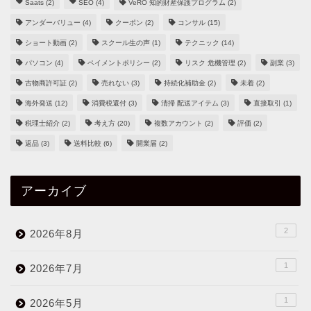
Saats
(2)
SEO
(4)
VeRO 知的財産保護プログラム
(2)
アンダーバリュー
(4)
クーポン
(2)
コンサル
(15)
ショート動画
(2)
スクール生の声
(1)
テクニック
(14)
パソコン
(4)
ペイメントポリシー
(2)
リスク 危機管理
(2)
副業
(3)
古物商許可証
(2)
売れない
(3)
持続化補助金
(2)
未着
(2)
海外発送
(12)
消費税還付
(3)
清掃 配送アイテム
(3)
直接取引
(1)
税理士紹介
(2)
考え方
(20)
複数アカウント
(2)
評価
(2)
返品
(3)
送料比較
(6)
開業届
(2)
アーカイブ
2
2026年8月
1
2026年7月
1
2026年5月