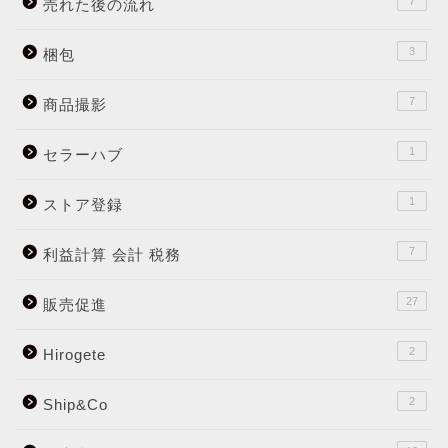
7
売れた後の流れ
3
梱包
7
商品撮影
1
セラーハブ
1
ストア登録
7
利益計算 会計 税務
27
販売促進
2
Hirogete
2
Ship&Co