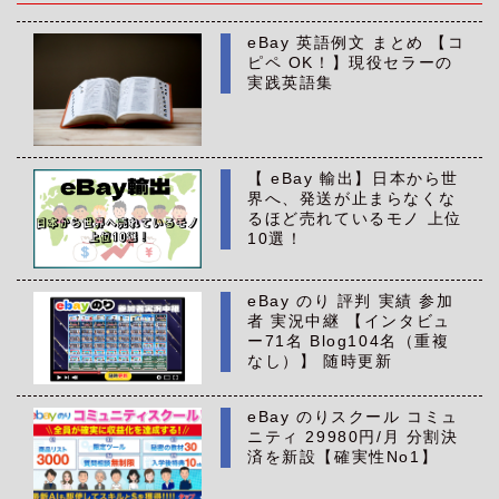
eBay 英語例文 まとめ 【コ
ピペ OK！】現役セラーの
実践英語集
【 eBay 輸出】日本から世
界へ、発送が止まらなくな
るほど売れているモノ 上位
10選！
eBay のり 評判 実績 参加
者 実況中継 【インタビュ
ー71名 Blog104名（重複
なし）】 随時更新
eBay のりスクール コミュ
ニティ 29980円/月 分割決
済を新設【確実性No1】