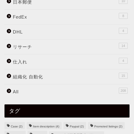
10
日本郵便
8
FedEx
4
DHL
14
リサーチ
4
仕入れ
15
組織化 自動化
208
All
タグ
Case
(2)
Item description
(4)
Paypal
(2)
Promoted listings
(2)