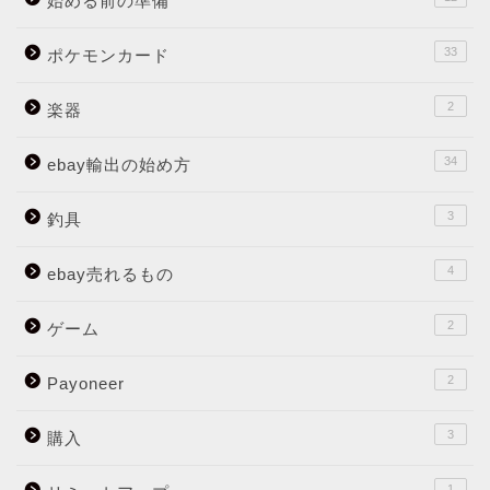
始める前の準備
33
ポケモンカード
2
楽器
34
ebay輸出の始め方
3
釣具
4
ebay売れるもの
2
ゲーム
2
Payoneer
3
購入
1