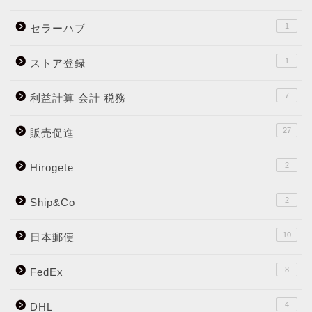
1
セラーハブ
1
ストア登録
7
利益計算 会計 税務
27
販売促進
2
Hirogete
2
Ship&Co
10
日本郵便
8
FedEx
4
DHL