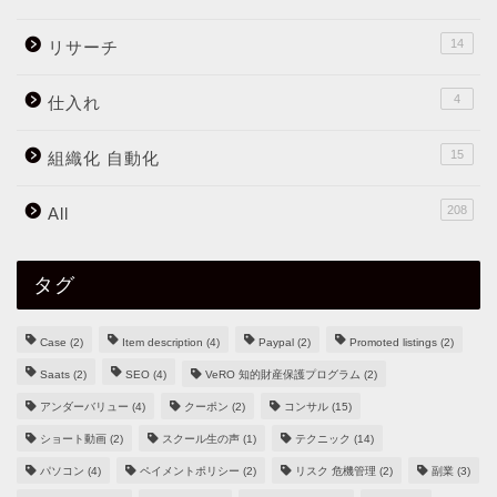
14
リサーチ
4
仕入れ
15
組織化 自動化
208
All
タグ
Case
(2)
Item description
(4)
Paypal
(2)
Promoted listings
(2)
Saats
(2)
SEO
(4)
VeRO 知的財産保護プログラム
(2)
アンダーバリュー
(4)
クーポン
(2)
コンサル
(15)
ショート動画
(2)
スクール生の声
(1)
テクニック
(14)
パソコン
(4)
ペイメントポリシー
(2)
リスク 危機管理
(2)
副業
(3)