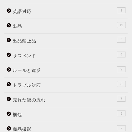
1
英語対応
19
出品
2
出品禁止品
4
サスペンド
9
ルールと違反
8
トラブル対応
7
売れた後の流れ
3
梱包
7
商品撮影