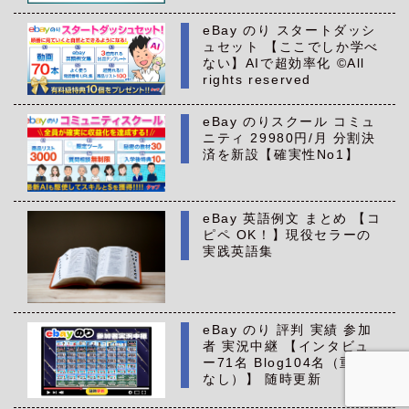
eBay のり スタートダッシ
ュセット 【ここでしか学べ
ない】AIで超効率化 ©All
rights reserved
eBay のりスクール コミュ
ニティ 29980円/月 分割決
済を新設【確実性No1】
eBay 英語例文 まとめ 【コ
ピペ OK！】現役セラーの
実践英語集
eBay のり 評判 実績 参加
者 実況中継 【インタビュ
ー71名 Blog104名（重複
なし）】 随時更新