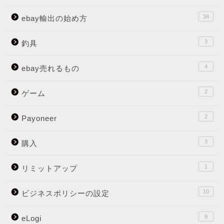
34
ebay輸出の始め方
3
釣具
4
ebay売れるもの
2
ゲーム
2
Payoneer
3
購入
1
リミットアップ
10
ビジネスポリシーの設定
9
eLogi