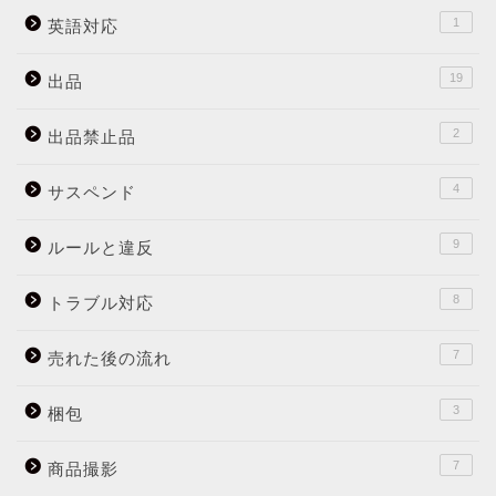
1
英語対応
19
出品
2
出品禁止品
4
サスペンド
9
ルールと違反
8
トラブル対応
7
売れた後の流れ
3
梱包
7
商品撮影