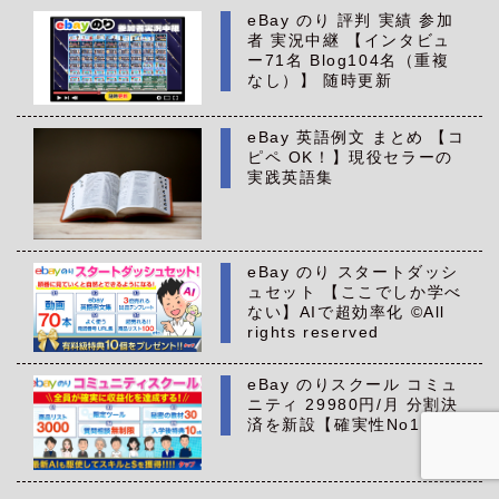
eBay のり 評判 実績 参加
者 実況中継 【インタビュ
ー71名 Blog104名（重複
なし）】 随時更新
eBay 英語例文 まとめ 【コ
ピペ OK！】現役セラーの
実践英語集
eBay のり スタートダッシ
ュセット 【ここでしか学べ
ない】AIで超効率化 ©All
rights reserved
eBay のりスクール コミュ
ニティ 29980円/月 分割決
済を新設【確実性No1】