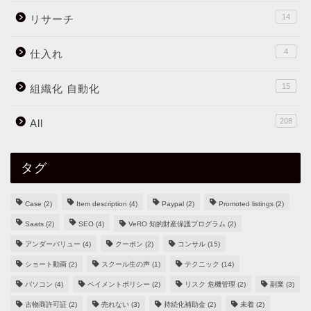
14
リサーチ
4
仕入れ
15
組織化 自動化
208
All
タグ
Case
(2)
Item description
(4)
Paypal
(2)
Promoted listings
(2)
Saats
(2)
SEO
(4)
VeRO 知的財産保護プログラム
(2)
アンダーバリュー
(4)
クーポン
(2)
コンサル
(15)
ショート動画
(2)
スクール生の声
(1)
テクニック
(14)
パソコン
(4)
ペイメントポリシー
(2)
リスク 危機管理
(2)
副業
(3)
古物商許可証
(2)
売れない
(3)
持続化補助金
(2)
未着
(2)