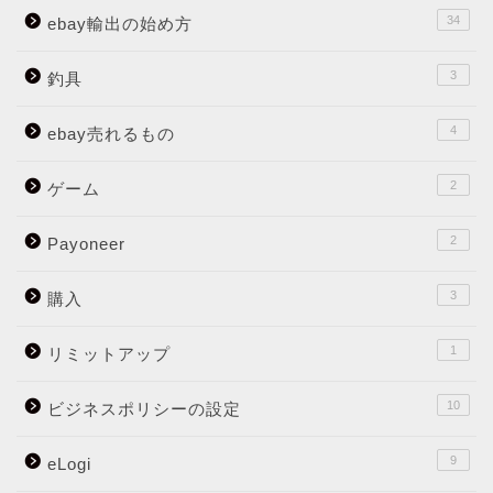
34
ebay輸出の始め方
3
釣具
4
ebay売れるもの
2
ゲーム
2
Payoneer
3
購入
1
リミットアップ
10
ビジネスポリシーの設定
9
eLogi