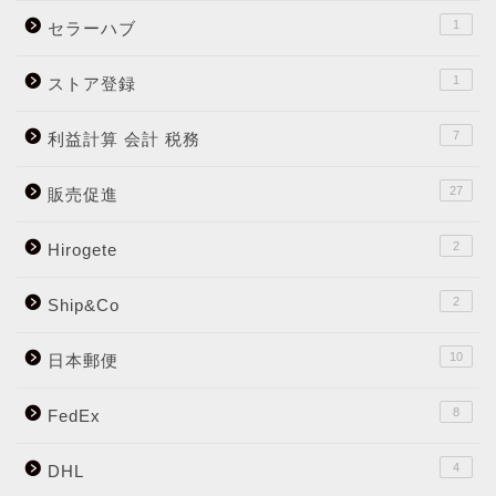
1
セラーハブ
1
ストア登録
7
利益計算 会計 税務
27
販売促進
2
Hirogete
2
Ship&Co
10
日本郵便
8
FedEx
4
DHL