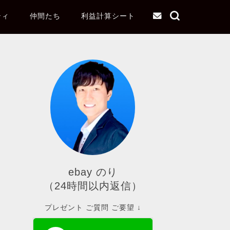
ティ
仲間たち
利益計算シート
ebay のり
（24時間以内返信）
プレゼント ご質問 ご要望 ↓