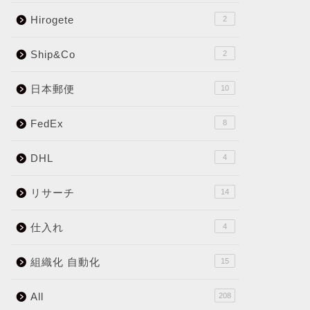
Hirogete
2
Ship&Co
2
日本郵便
10
FedEx
8
DHL
4
リサーチ
14
仕入れ
4
組織化 自動化
15
All
208