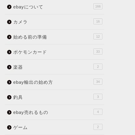
ebayについて
166
カメラ
16
始める前の準備
12
ポケモンカード
33
楽器
2
ebay輸出の始め方
34
釣具
3
ebay売れるもの
4
ゲーム
2