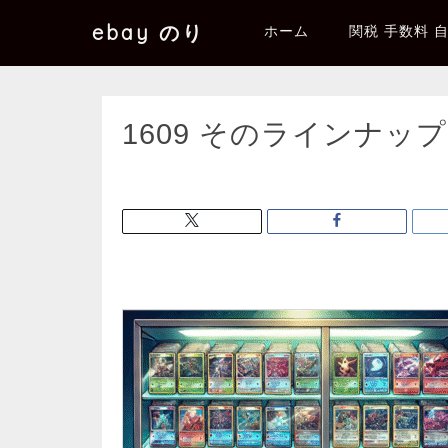
ebay のり
ホーム
関税 手数料 
1609 そのラインナッ