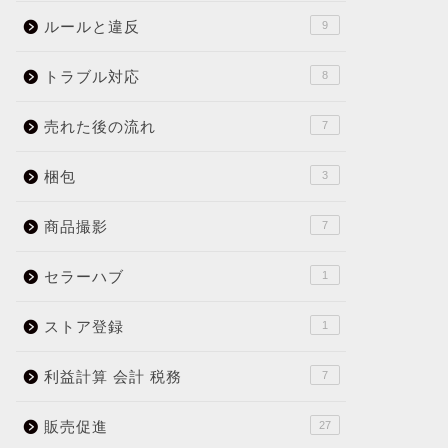
ルールと違反
9
トラブル対応
8
売れた後の流れ
7
梱包
3
商品撮影
7
セラーハブ
1
ストア登録
1
利益計算 会計 税務
7
販売促進
27