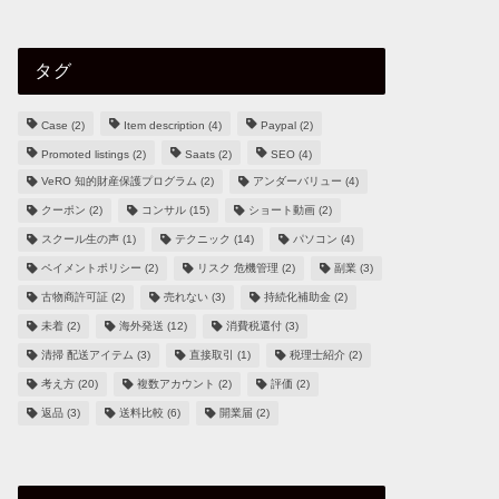
タグ
Case
(2)
Item description
(4)
Paypal
(2)
Promoted listings
(2)
Saats
(2)
SEO
(4)
VeRO 知的財産保護プログラム
(2)
アンダーバリュー
(4)
クーポン
(2)
コンサル
(15)
ショート動画
(2)
スクール生の声
(1)
テクニック
(14)
パソコン
(4)
ペイメントポリシー
(2)
リスク 危機管理
(2)
副業
(3)
古物商許可証
(2)
売れない
(3)
持続化補助金
(2)
未着
(2)
海外発送
(12)
消費税還付
(3)
清掃 配送アイテム
(3)
直接取引
(1)
税理士紹介
(2)
考え方
(20)
複数アカウント
(2)
評価
(2)
返品
(3)
送料比較
(6)
開業届
(2)