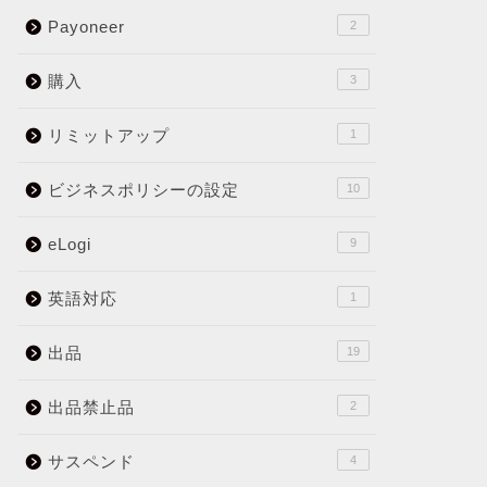
Payoneer
2
購入
3
リミットアップ
1
ビジネスポリシーの設定
10
eLogi
9
英語対応
1
出品
19
出品禁止品
2
サスペンド
4