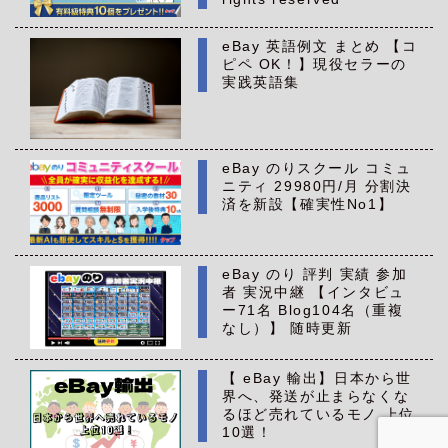
eBay 英語例文 まとめ 【コ
ピペ OK！】現役セラーの
実践英語集
eBay のりスクール コミュ
ニティ 29980円/月 分割決
済を新設【確実性No1】
eBay のり 評判 実績 参加
者 実況中継 【インタビュ
ー71名 Blog104名（重複
なし）】 随時更新
【 eBay 輸出】日本から世
界へ、発送が止まらなくな
るほど売れているモノ 上位
10選！