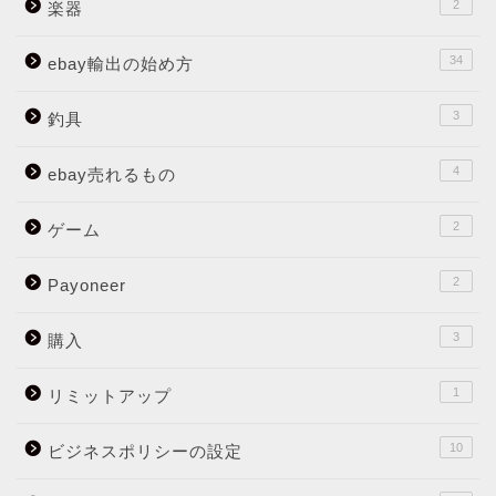
2
楽器
34
ebay輸出の始め方
3
釣具
4
ebay売れるもの
2
ゲーム
2
Payoneer
3
購入
1
リミットアップ
10
ビジネスポリシーの設定