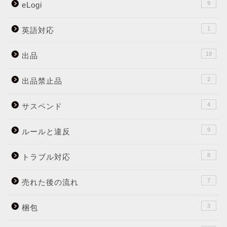
9
eLogi
1
英語対応
19
出品
2
出品禁止品
4
サスペンド
9
ルールと違反
8
トラブル対応
7
売れた後の流れ
3
梱包