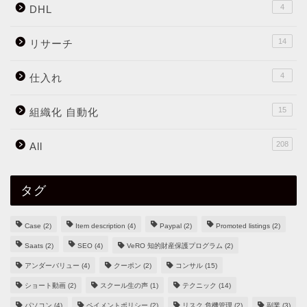
4
DHL
14
リサーチ
4
仕入れ
15
組織化 自動化
208
All
タグ
Case
(2)
Item description
(4)
Paypal
(2)
Promoted listings
(2)
Saats
(2)
SEO
(4)
VeRO 知的財産保護プログラム
(2)
アンダーバリュー
(4)
クーポン
(2)
コンサル
(15)
ショート動画
(2)
スクール生の声
(1)
テクニック
(14)
パソコン
(4)
ペイメントポリシー
(2)
リスク 危機管理
(2)
副業
(3)