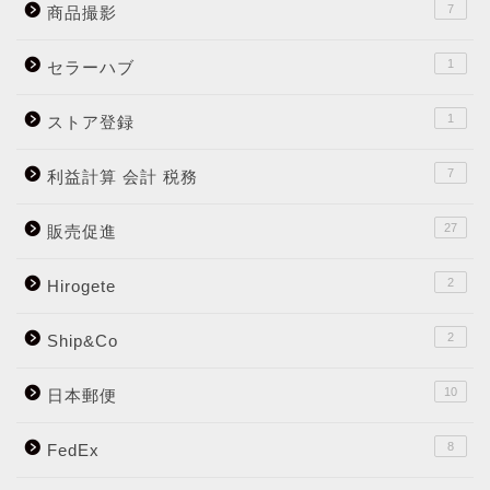
7
商品撮影
1
セラーハブ
1
ストア登録
7
利益計算 会計 税務
27
販売促進
2
Hirogete
2
Ship&Co
10
日本郵便
8
FedEx