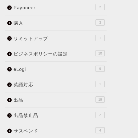
Payoneer
2
購入
3
リミットアップ
1
ビジネスポリシーの設定
10
eLogi
9
英語対応
1
出品
19
出品禁止品
2
サスペンド
4