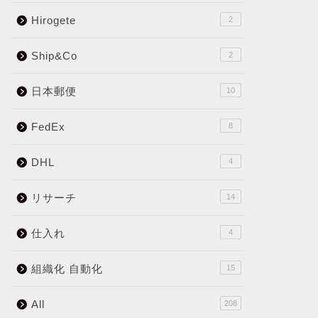
Hirogete
2
Ship&Co
2
日本郵便
10
FedEx
8
DHL
4
リサーチ
14
仕入れ
4
組織化 自動化
15
All
208