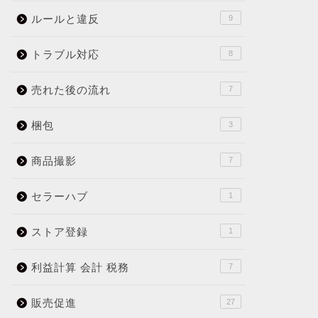
ルールと違反
9
トラブル対応
8
売れた後の流れ
7
梱包
3
商品撮影
7
セラーハブ
1
ストア登録
1
利益計算 会計 税務
7
販売促進
27