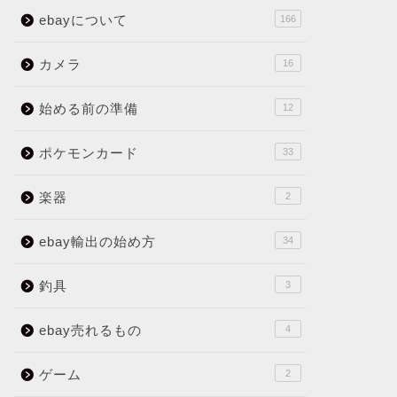
ebayについて
166
カメラ
16
始める前の準備
12
ポケモンカード
33
楽器
2
ebay輸出の始め方
34
釣具
3
ebay売れるもの
4
ゲーム
2