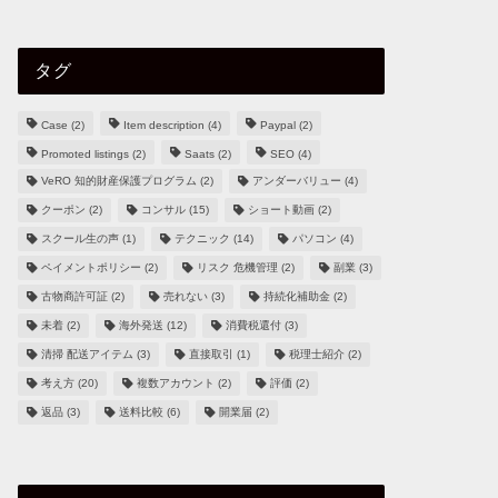
タグ
Case
(2)
Item description
(4)
Paypal
(2)
Promoted listings
(2)
Saats
(2)
SEO
(4)
VeRO 知的財産保護プログラム
(2)
アンダーバリュー
(4)
クーポン
(2)
コンサル
(15)
ショート動画
(2)
スクール生の声
(1)
テクニック
(14)
パソコン
(4)
ペイメントポリシー
(2)
リスク 危機管理
(2)
副業
(3)
古物商許可証
(2)
売れない
(3)
持続化補助金
(2)
未着
(2)
海外発送
(12)
消費税還付
(3)
清掃 配送アイテム
(3)
直接取引
(1)
税理士紹介
(2)
考え方
(20)
複数アカウント
(2)
評価
(2)
返品
(3)
送料比較
(6)
開業届
(2)