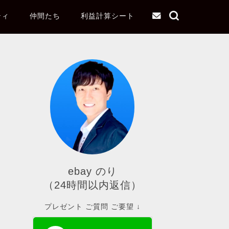
ティ
仲間たち
利益計算シート
ebay のり
（24時間以内返信）
プレゼント ご質問 ご要望 ↓