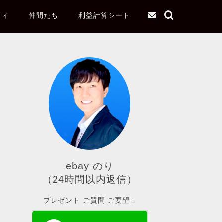
ティ
仲間たち
利益計算シート
ebay のり
（24時間以内返信）
プレゼント ご質問 ご要望 ↓