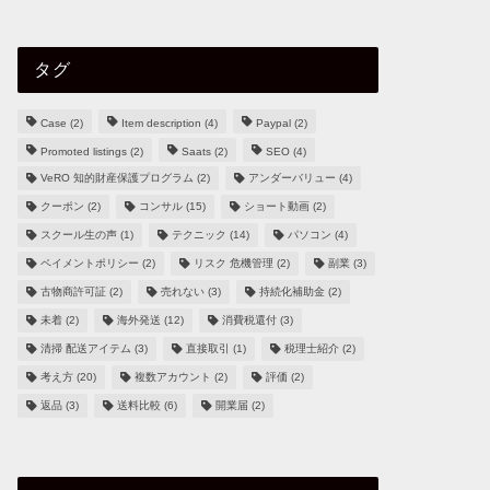
タグ
Case
(2)
Item description
(4)
Paypal
(2)
Promoted listings
(2)
Saats
(2)
SEO
(4)
VeRO 知的財産保護プログラム
(2)
アンダーバリュー
(4)
クーポン
(2)
コンサル
(15)
ショート動画
(2)
スクール生の声
(1)
テクニック
(14)
パソコン
(4)
ペイメントポリシー
(2)
リスク 危機管理
(2)
副業
(3)
古物商許可証
(2)
売れない
(3)
持続化補助金
(2)
未着
(2)
海外発送
(12)
消費税還付
(3)
清掃 配送アイテム
(3)
直接取引
(1)
税理士紹介
(2)
考え方
(20)
複数アカウント
(2)
評価
(2)
返品
(3)
送料比較
(6)
開業届
(2)