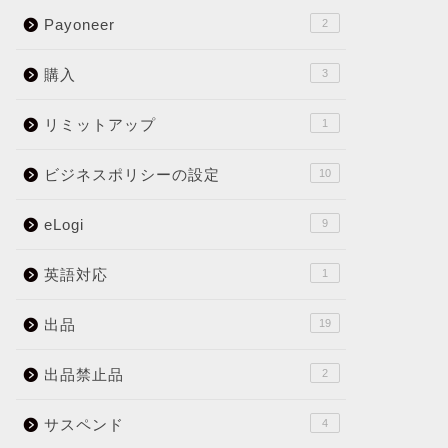
Payoneer
2
購入
3
リミットアップ
1
ビジネスポリシーの設定
10
eLogi
9
英語対応
1
出品
19
出品禁止品
2
サスペンド
4