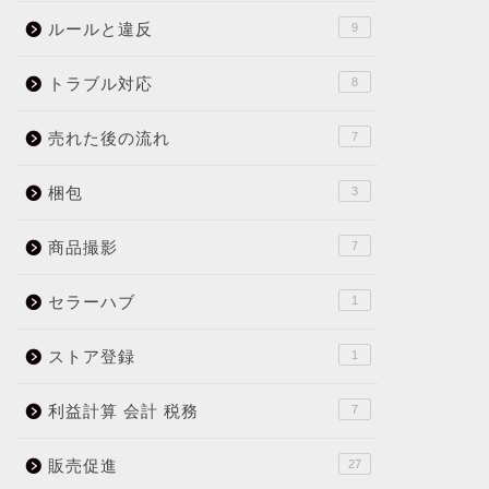
ルールと違反
9
トラブル対応
8
売れた後の流れ
7
梱包
3
商品撮影
7
セラーハブ
1
ストア登録
1
利益計算 会計 税務
7
販売促進
27