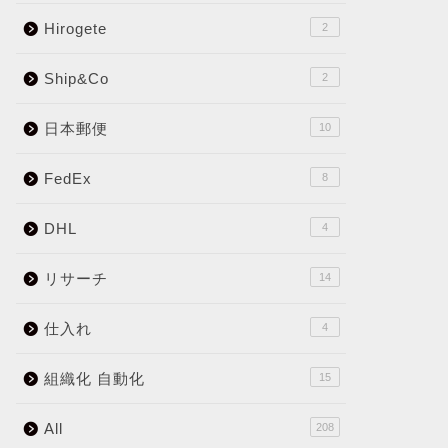
Hirogete
2
Ship&Co
2
日本郵便
10
FedEx
8
DHL
4
リサーチ
14
仕入れ
4
組織化 自動化
15
All
208