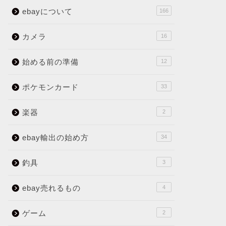
ebayについて
166
カメラ
16
始める前の準備
12
ポケモンカード
33
楽器
2
ebay輸出の始め方
34
釣具
3
ebay売れるもの
4
ゲーム
2