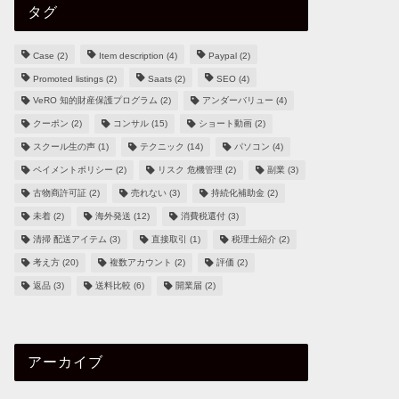
タグ
Case
(2)
Item description
(4)
Paypal
(2)
Promoted listings
(2)
Saats
(2)
SEO
(4)
VeRO 知的財産保護プログラム
(2)
アンダーバリュー
(4)
クーポン
(2)
コンサル
(15)
ショート動画
(2)
スクール生の声
(1)
テクニック
(14)
パソコン
(4)
ペイメントポリシー
(2)
リスク 危機管理
(2)
副業
(3)
古物商許可証
(2)
売れない
(3)
持続化補助金
(2)
未着
(2)
海外発送
(12)
消費税還付
(3)
清掃 配送アイテム
(3)
直接取引
(1)
税理士紹介
(2)
考え方
(20)
複数アカウント
(2)
評価
(2)
返品
(3)
送料比較
(6)
開業届
(2)
アーカイブ