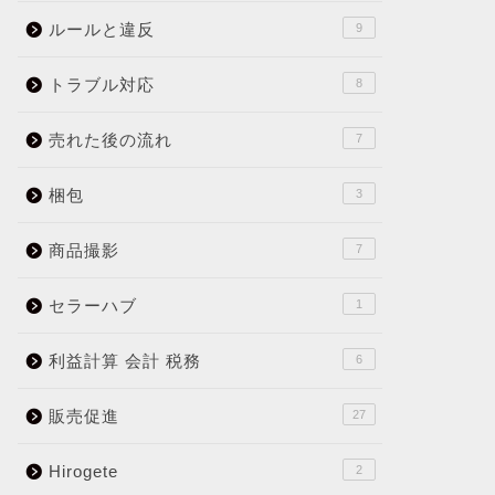
ルールと違反
9
トラブル対応
8
売れた後の流れ
7
梱包
3
商品撮影
7
セラーハブ
1
利益計算 会計 税務
6
販売促進
27
Hirogete
2