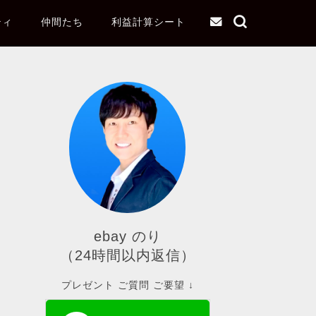
ティ
仲間たち
利益計算シート
ebay のり
（24時間以内返信）
プレゼント ご質問 ご要望 ↓