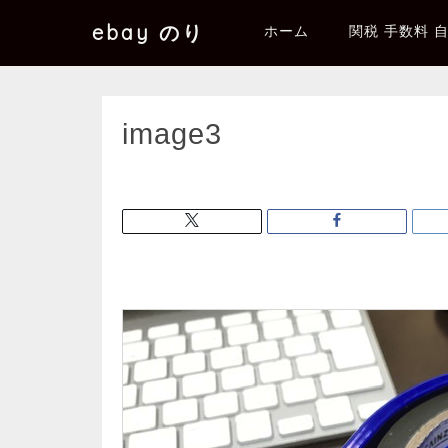
ebay のり
ホーム
関税 手数料 
image3