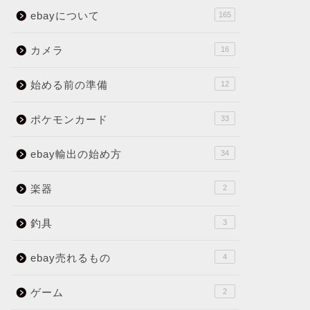
ebayについて
165
カメラ
16
始める前の準備
12
ポケモンカード
33
ebay輸出の始め方
34
楽器
2
釣具
3
ebay売れるもの
4
ゲーム
2