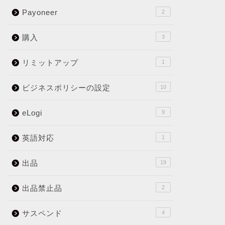
Payoneer
2
購入
3
リミットアップ
1
ビジネスポリシーの設定
10
eLogi
9
英語対応
1
出品
19
出品禁止品
2
サスペンド
4