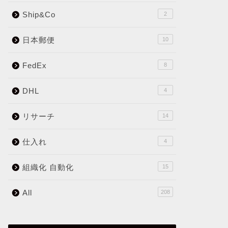
Ship&Co
2
日本郵便
10
FedEx
8
DHL
4
リサーチ
14
仕入れ
4
組織化 自動化
15
All
208