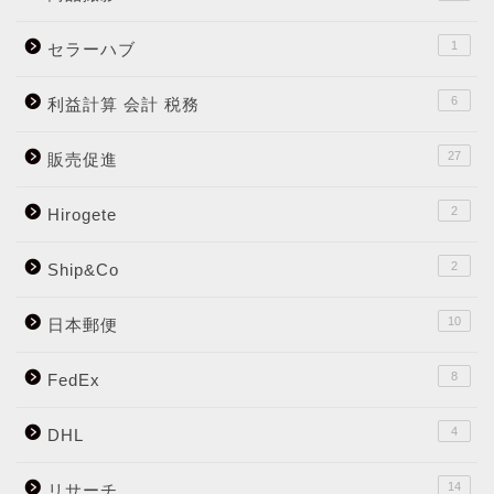
1
セラーハブ
6
利益計算 会計 税務
27
販売促進
2
Hirogete
2
Ship&Co
10
日本郵便
8
FedEx
4
DHL
14
リサーチ