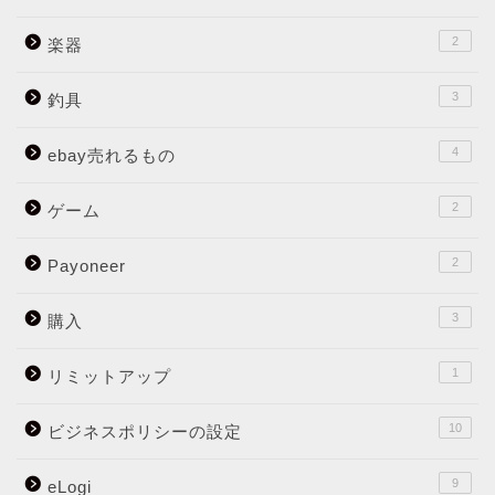
2
楽器
3
釣具
4
ebay売れるもの
2
ゲーム
2
Payoneer
3
購入
1
リミットアップ
10
ビジネスポリシーの設定
9
eLogi