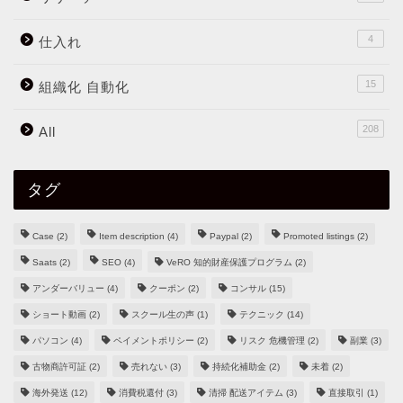
4
仕入れ
15
組織化 自動化
208
All
タグ
Case
(2)
Item description
(4)
Paypal
(2)
Promoted listings
(2)
Saats
(2)
SEO
(4)
VeRO 知的財産保護プログラム
(2)
アンダーバリュー
(4)
クーポン
(2)
コンサル
(15)
ショート動画
(2)
スクール生の声
(1)
テクニック
(14)
パソコン
(4)
ペイメントポリシー
(2)
リスク 危機管理
(2)
副業
(3)
古物商許可証
(2)
売れない
(3)
持続化補助金
(2)
未着
(2)
海外発送
(12)
消費税還付
(3)
清掃 配送アイテム
(3)
直接取引
(1)