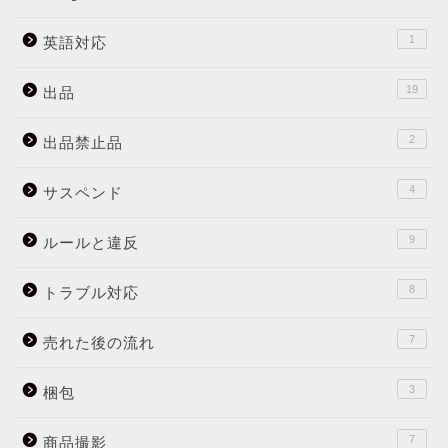
1
英語対応
19
出品
2
出品禁止品
4
サスペンド
9
ルールと違反
8
トラブル対応
7
売れた後の流れ
3
梱包
7
商品撮影