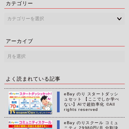
カテゴリー
アーカイブ
ア
ー
カ
イ
ブ
よく読まれている記事
eBay のり スタートダッシ
ュセット 【ここでしか学べ
ない】AIで超効率化 ©All
rights reserved
eBay のりスクール コミュ
ニティ 29980円/月 分割決