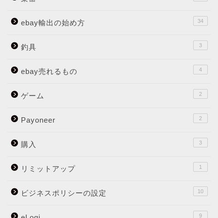
34
ebay輸出の始め方
3
釣具
4
ebay売れるもの
2
ゲーム
2
Payoneer
3
購入
1
リミットアップ
10
ビジネスポリシーの設定
9
eLogi