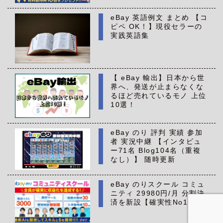
eBay 英語例文 まとめ 【コ
ピペ OK！】現役セラーの
実践英語集
【 eBay 輸出】日本から世
界へ、発送が止まらなくな
るほど売れているモノ 上位
10選！
eBay のり 評判 実績 参加
者 実況中継 【インタビュ
ー71名 Blog104名（重複
なし）】 随時更新
eBay のりスクール コミュ
ニティ 29980円/月 分割決
済を新設【確実性No1】