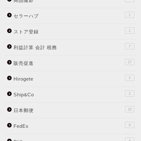
商品撮影
1
セラーハブ
1
ストア登録
7
利益計算 会計 税務
27
販売促進
2
Hirogete
2
Ship&Co
10
日本郵便
8
FedEx
4