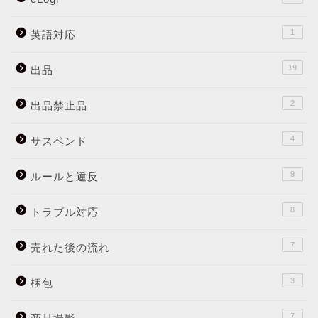
1
英語対応
19
出品
2
出品禁止品
4
サスペンド
9
ルールと違反
8
トラブル対応
7
売れた後の流れ
3
梱包
7