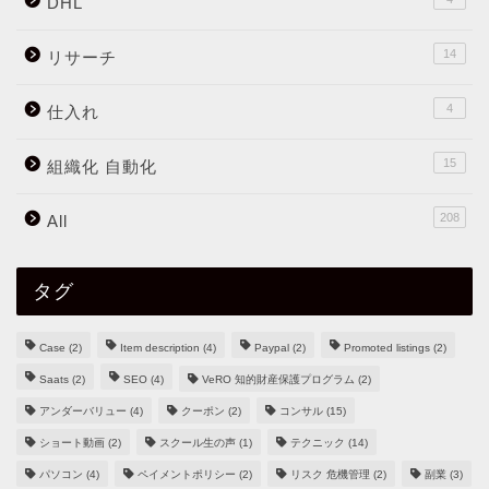
DHL
14
リサーチ
4
仕入れ
15
組織化 自動化
208
All
タグ
Case
(2)
Item description
(4)
Paypal
(2)
Promoted listings
(2)
Saats
(2)
SEO
(4)
VeRO 知的財産保護プログラム
(2)
アンダーバリュー
(4)
クーポン
(2)
コンサル
(15)
ショート動画
(2)
スクール生の声
(1)
テクニック
(14)
パソコン
(4)
ペイメントポリシー
(2)
リスク 危機管理
(2)
副業
(3)