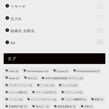
14
リサーチ
4
仕入れ
15
組織化 自動化
208
All
タグ
Case
(2)
Item description
(4)
Paypal
(2)
Promoted listings
(2)
Saats
(2)
SEO
(4)
VeRO 知的財産保護プログラム
(2)
アンダーバリュー
(4)
クーポン
(2)
コンサル
(15)
ショート動画
(2)
スクール生の声
(1)
テクニック
(14)
パソコン
(4)
ペイメントポリシー
(2)
リスク 危機管理
(2)
副業
(3)
古物商許可証
(2)
売れない
(3)
持続化補助金
(2)
未着
(2)