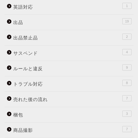
1
英語対応
19
出品
2
出品禁止品
4
サスペンド
9
ルールと違反
8
トラブル対応
7
売れた後の流れ
3
梱包
7
商品撮影