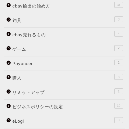
34
ebay輸出の始め方
3
釣具
4
ebay売れるもの
2
ゲーム
2
Payoneer
3
購入
1
リミットアップ
10
ビジネスポリシーの設定
9
eLogi