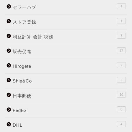
1
セラーハブ
1
ストア登録
7
利益計算 会計 税務
27
販売促進
2
Hirogete
2
Ship&Co
10
日本郵便
8
FedEx
4
DHL