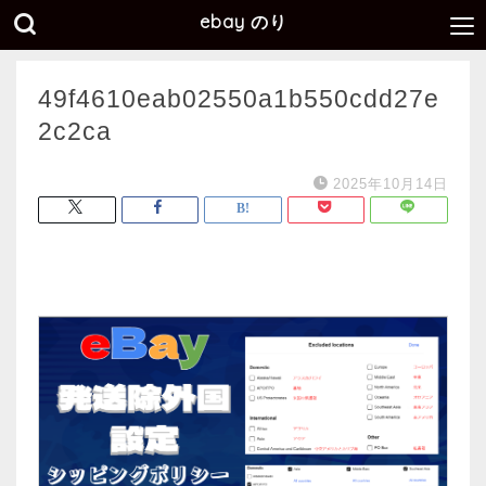
ebay のり
49f4610eab02550a1b550cdd27e
2c2ca
2025年10月14日