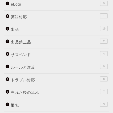
9
eLogi
1
英語対応
19
出品
2
出品禁止品
4
サスペンド
9
ルールと違反
8
トラブル対応
7
売れた後の流れ
3
梱包