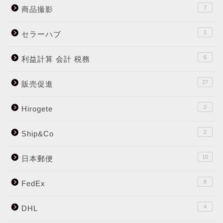
7
商品撮影
1
セラーハブ
6
利益計算 会計 税務
27
販売促進
2
Hirogete
2
Ship&Co
10
日本郵便
8
FedEx
4
DHL