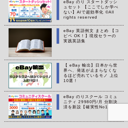
eBay のり スタートダッシ
ュセット 【ここでしか学べ
ない】AIで超効率化 ©All
rights reserved
eBay 英語例文 まとめ 【コ
ピペ OK！】現役セラーの
実践英語集
【 eBay 輸出】日本から世
界へ、発送が止まらなくな
るほど売れているモノ 上位
10選！
eBay のりスクール コミュ
ニティ 29980円/月 分割決
済を新設【確実性No1】