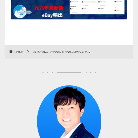
HOME
49f4610eab02550a1b550cdd27e2c2ca