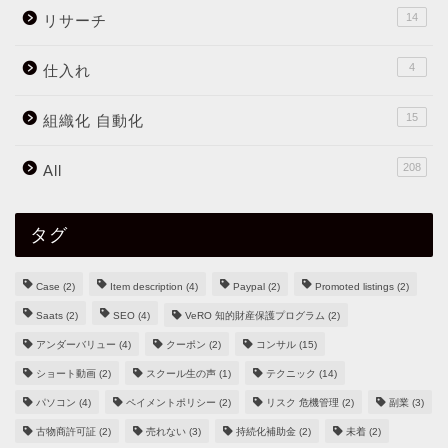
14
リサーチ
4
仕入れ
15
組織化 自動化
208
All
タグ
Case
(2)
Item description
(4)
Paypal
(2)
Promoted listings
(2)
Saats
(2)
SEO
(4)
VeRO 知的財産保護プログラム
(2)
アンダーバリュー
(4)
クーポン
(2)
コンサル
(15)
ショート動画
(2)
スクール生の声
(1)
テクニック
(14)
パソコン
(4)
ペイメントポリシー
(2)
リスク 危機管理
(2)
副業
(3)
古物商許可証
(2)
売れない
(3)
持続化補助金
(2)
未着
(2)