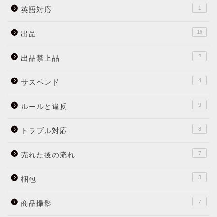
1
英語対応
19
出品
2
出品禁止品
4
サスペンド
9
ルールと違反
8
トラブル対応
7
売れた後の流れ
3
梱包
7
商品撮影