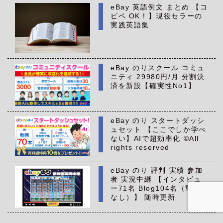
eBay 英語例文 まとめ 【コ
ピペ OK！】現役セラーの
実践英語集
eBay のりスクール コミュ
ニティ 29980円/月 分割決
済を新設【確実性No1】
eBay のり スタートダッシ
ュセット 【ここでしか学べ
ない】AIで超効率化 ©All
rights reserved
eBay のり 評判 実績 参加
者 実況中継 【インタビュ
ー71名 Blog104名（重複
なし）】 随時更新