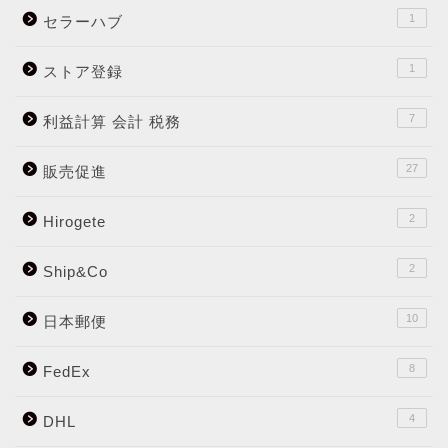
1
セラーハブ
1
ストア登録
7
利益計算 会計 税務
27
販売促進
2
Hirogete
2
Ship&Co
10
日本郵便
8
FedEx
4
DHL