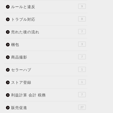
ルールと違反
9
トラブル対応
8
売れた後の流れ
7
梱包
3
商品撮影
7
セラーハブ
1
ストア登録
1
利益計算 会計 税務
7
販売促進
27