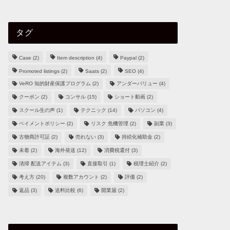
タグ
Case
(2)
Item description
(4)
Paypal
(2)
Promoted listings
(2)
Saats
(2)
SEO
(4)
VeRO 知的財産保護プログラム
(2)
アンダーバリュー
(4)
クーポン
(2)
コンサル
(15)
ショート動画
(2)
スクール生の声
(1)
テクニック
(14)
パソコン
(4)
ペイメントポリシー
(2)
リスク 危機管理
(2)
副業
(3)
古物商許可証
(2)
売れない
(3)
持続化補助金
(2)
未着
(2)
海外発送
(12)
消費税還付
(3)
清掃 配送アイテム
(3)
直接取引
(1)
税理士紹介
(2)
考え方
(20)
複数アカウント
(2)
評価
(2)
返品
(3)
送料比較
(6)
開業届
(2)