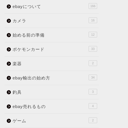
ebayについて
166
カメラ
16
始める前の準備
12
ポケモンカード
33
楽器
2
ebay輸出の始め方
34
釣具
3
ebay売れるもの
4
ゲーム
2