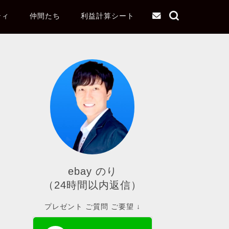
ティ
仲間たち
利益計算シート
ebay のり
（24時間以内返信）
プレゼント ご質問 ご要望 ↓