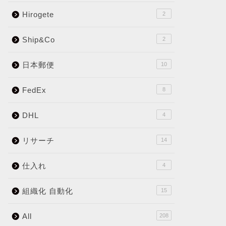
Hirogete
2
Ship&Co
2
日本郵便
10
FedEx
8
DHL
4
リサーチ
14
仕入れ
4
組織化 自動化
15
All
208