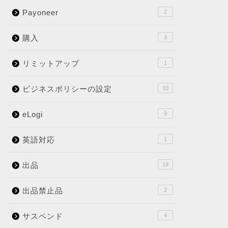
Payoneer
2
購入
3
リミットアップ
1
ビジネスポリシーの設定
10
eLogi
9
英語対応
1
出品
19
出品禁止品
2
サスペンド
4