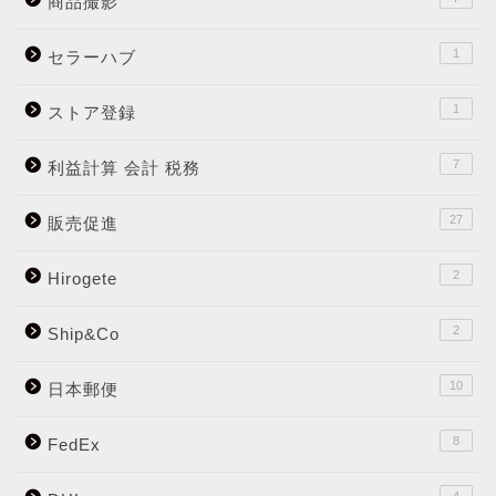
商品撮影
1
セラーハブ
1
ストア登録
7
利益計算 会計 税務
27
販売促進
2
Hirogete
2
Ship&Co
10
日本郵便
8
FedEx