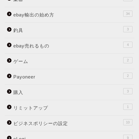
34
ebay輸出の始め方
3
釣具
4
ebay売れるもの
2
ゲーム
2
Payoneer
3
購入
1
リミットアップ
10
ビジネスポリシーの設定
9
eLogi