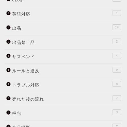
1
英語対応
19
出品
2
出品禁止品
4
サスペンド
9
ルールと違反
8
トラブル対応
7
売れた後の流れ
3
梱包
7