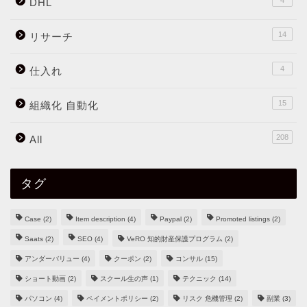
4
DHL
14
リサーチ
4
仕入れ
15
組織化 自動化
208
All
タグ
Case
(2)
Item description
(4)
Paypal
(2)
Promoted listings
(2)
Saats
(2)
SEO
(4)
VeRO 知的財産保護プログラム
(2)
アンダーバリュー
(4)
クーポン
(2)
コンサル
(15)
ショート動画
(2)
スクール生の声
(1)
テクニック
(14)
パソコン
(4)
ペイメントポリシー
(2)
リスク 危機管理
(2)
副業
(3)