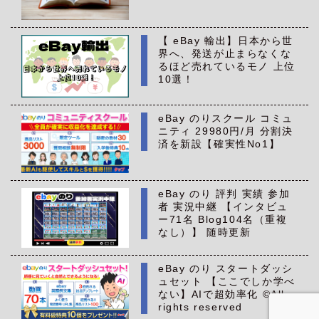
【 eBay 輸出】日本から世
界へ、発送が止まらなくな
るほど売れているモノ 上位
10選！
eBay のりスクール コミュ
ニティ 29980円/月 分割決
済を新設【確実性No1】
eBay のり 評判 実績 参加
者 実況中継 【インタビュ
ー71名 Blog104名（重複
なし）】 随時更新
eBay のり スタートダッシ
ュセット 【ここでしか学べ
ない】AIで超効率化 ©All
rights reserved