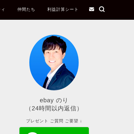
ティ
仲間たち
利益計算シート
ebay のり
（24時間以内返信）
プレゼント ご質問 ご要望 ↓