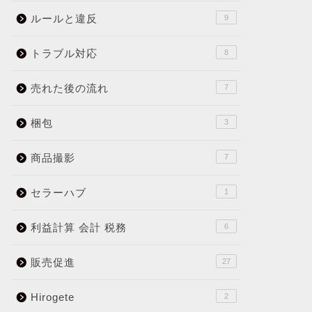
ルールと違反
9
トラブル対応
8
売れた後の流れ
7
梱包
3
商品撮影
7
セラーハブ
1
利益計算 会計 税務
6
販売促進
27
Hirogete
2