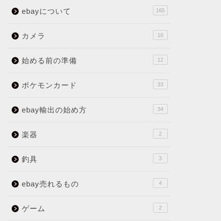
ebayについて
165
カメラ
16
始める前の準備
12
ポケモンカード
33
ebay輸出の始め方
34
楽器
2
釣具
3
ebay売れるもの
4
ゲーム
2