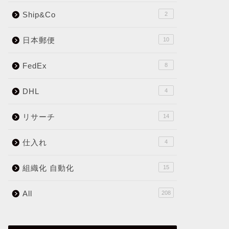
Ship&Co
2
日本郵便
10
FedEx
8
DHL
4
リサーチ
14
仕入れ
4
組織化 自動化
15
All
208