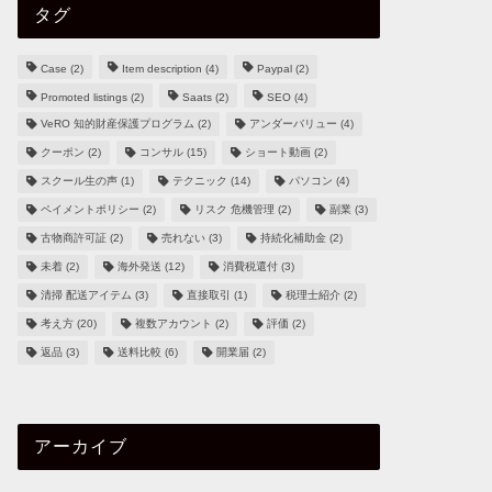
タグ
Case
(2)
Item description
(4)
Paypal
(2)
Promoted listings
(2)
Saats
(2)
SEO
(4)
VeRO 知的財産保護プログラム
(2)
アンダーバリュー
(4)
クーポン
(2)
コンサル
(15)
ショート動画
(2)
スクール生の声
(1)
テクニック
(14)
パソコン
(4)
ペイメントポリシー
(2)
リスク 危機管理
(2)
副業
(3)
古物商許可証
(2)
売れない
(3)
持続化補助金
(2)
未着
(2)
海外発送
(12)
消費税還付
(3)
清掃 配送アイテム
(3)
直接取引
(1)
税理士紹介
(2)
考え方
(20)
複数アカウント
(2)
評価
(2)
返品
(3)
送料比較
(6)
開業届
(2)
アーカイブ