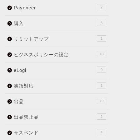
Payoneer
2
購入
3
リミットアップ
1
ビジネスポリシーの設定
10
eLogi
9
英語対応
1
出品
19
出品禁止品
2
サスペンド
4