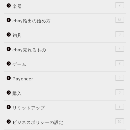
2
楽器
34
ebay輸出の始め方
3
釣具
4
ebay売れるもの
2
ゲーム
2
Payoneer
3
購入
1
リミットアップ
10
ビジネスポリシーの設定