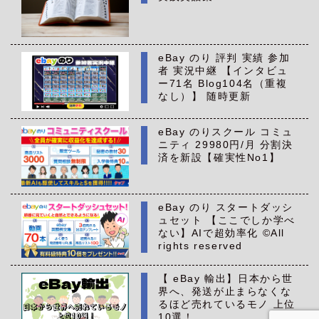
eBay のり 評判 実績 参加
者 実況中継 【インタビュ
ー71名 Blog104名（重複
なし）】 随時更新
eBay のりスクール コミュ
ニティ 29980円/月 分割決
済を新設【確実性No1】
eBay のり スタートダッシ
ュセット 【ここでしか学べ
ない】AIで超効率化 ©All
rights reserved
【 eBay 輸出】日本から世
界へ、発送が止まらなくな
るほど売れているモノ 上位
10選！