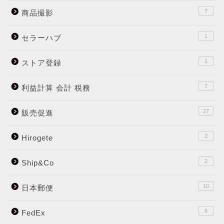
7
商品撮影
1
セラーハブ
1
ストア登録
7
利益計算 会計 税務
27
販売促進
2
Hirogete
2
Ship&Co
10
日本郵便
8
FedEx