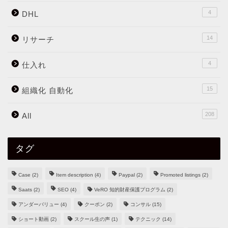
4
DHL
14
リサーチ
4
仕入れ
15
組織化 自動化
208
All
タグ
Case
(2)
Item description
(4)
Paypal
(2)
Promoted listings
(2)
Saats
(2)
SEO
(4)
VeRO 知的財産保護プログラム
(2)
アンダーバリュー
(4)
クーポン
(2)
コンサル
(15)
ショート動画
(2)
スクール生の声
(1)
テクニック
(14)