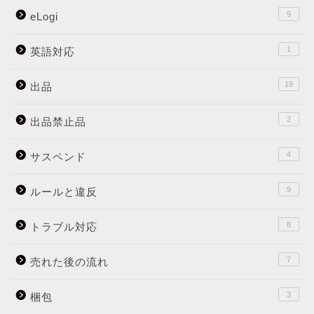
9
eLogi
1
英語対応
19
出品
2
出品禁止品
4
サスペンド
9
ルールと違反
8
トラブル対応
7
売れた後の流れ
3
梱包