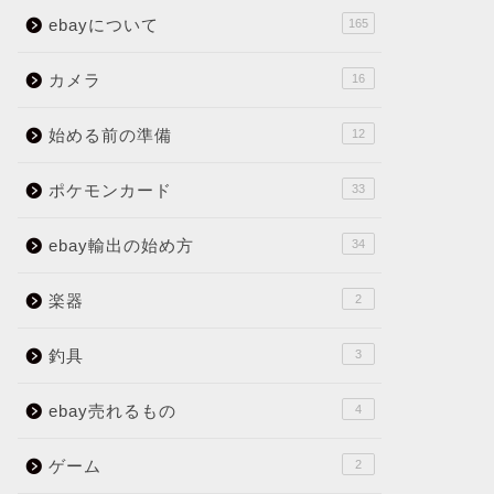
ebayについて
165
カメラ
16
始める前の準備
12
ポケモンカード
33
ebay輸出の始め方
34
楽器
2
釣具
3
ebay売れるもの
4
ゲーム
2