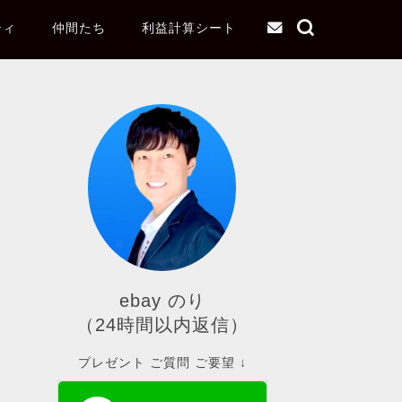
ティ
仲間たち
利益計算シート
ebay のり
（24時間以内返信）
プレゼント ご質問 ご要望 ↓