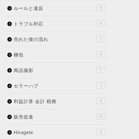
ルールと違反
9
トラブル対応
8
売れた後の流れ
7
梱包
3
商品撮影
7
セラーハブ
1
利益計算 会計 税務
6
販売促進
27
Hirogete
2