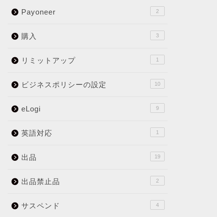
Payoneer
2
購入
3
リミットアップ
1
ビジネスポリシーの設定
10
eLogi
9
英語対応
1
出品
19
出品禁止品
2
サスペンド
4