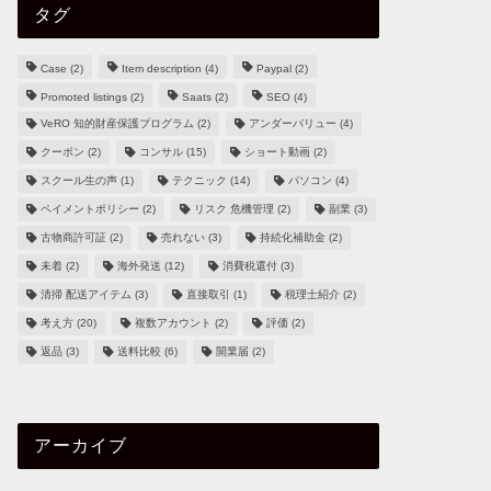
タグ
Case
(2)
Item description
(4)
Paypal
(2)
Promoted listings
(2)
Saats
(2)
SEO
(4)
VeRO 知的財産保護プログラム
(2)
アンダーバリュー
(4)
クーポン
(2)
コンサル
(15)
ショート動画
(2)
スクール生の声
(1)
テクニック
(14)
パソコン
(4)
ペイメントポリシー
(2)
リスク 危機管理
(2)
副業
(3)
古物商許可証
(2)
売れない
(3)
持続化補助金
(2)
未着
(2)
海外発送
(12)
消費税還付
(3)
清掃 配送アイテム
(3)
直接取引
(1)
税理士紹介
(2)
考え方
(20)
複数アカウント
(2)
評価
(2)
返品
(3)
送料比較
(6)
開業届
(2)
アーカイブ