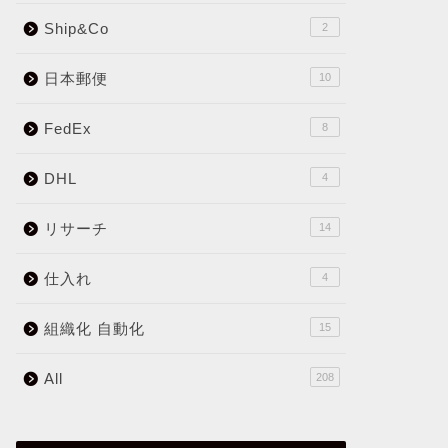
Ship&Co
2
日本郵便
10
FedEx
8
DHL
4
リサーチ
14
仕入れ
4
組織化 自動化
15
All
208