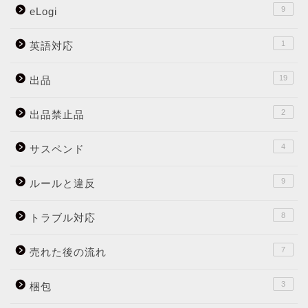
9
eLogi
1
英語対応
19
出品
2
出品禁止品
4
サスペンド
9
ルールと違反
8
トラブル対応
7
売れた後の流れ
3
梱包