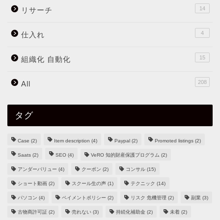
14
リサーチ
4
仕入れ
15
組織化 自動化
208
All
タグ
Case
(2)
Item description
(4)
Paypal
(2)
Promoted listings
(2)
Saats
(2)
SEO
(4)
VeRO 知的財産保護プログラム
(2)
アンダーバリュー
(4)
クーポン
(2)
コンサル
(15)
ショート動画
(2)
スクール生の声
(1)
テクニック
(14)
パソコン
(4)
ペイメントポリシー
(2)
リスク 危機管理
(2)
副業
(3)
古物商許可証
(2)
売れない
(3)
持続化補助金
(2)
未着
(2)