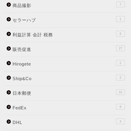
7
商品撮影
1
セラーハブ
6
利益計算 会計 税務
27
販売促進
2
Hirogete
2
Ship&Co
10
日本郵便
8
FedEx
4
DHL