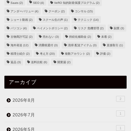
Saats
(2)
SEO
(4)
VeRO 知的財産保護プログラム
(2)
アンダーバリュー
(4)
クーポン
(2)
コンサル
(15)
ショート動画
(2)
スクール生の声
(1)
テクニック
(14)
パソコン
(4)
ペイメントポリシー
(2)
リスク 危機管理
(2)
副業
(3)
古物商許可証
(2)
売れない
(3)
持続化補助金
(2)
未着
(2)
海外発送
(12)
消費税還付
(3)
清掃 配送アイテム
(3)
直接取引
(1)
税理士紹介
(2)
考え方
(20)
複数アカウント
(2)
評価
(2)
返品
(3)
送料比較
(6)
開業届
(2)
アーカイブ
2
2026年8月
1
2026年7月
1
2026年5月