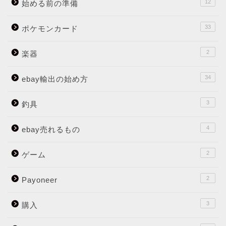
12
始める前の準備
33
ポケモンカード
2
楽器
34
ebay輸出の始め方
3
釣具
4
ebay売れるもの
2
ゲーム
2
Payoneer
3
購入