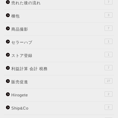
7
売れた後の流れ
3
梱包
7
商品撮影
1
セラーハブ
1
ストア登録
7
利益計算 会計 税務
27
販売促進
2
Hirogete
2
Ship&Co