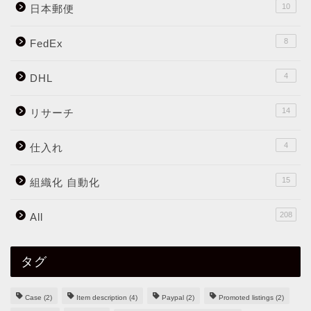
10
日本郵便
8
FedEx
4
DHL
14
リサーチ
4
仕入れ
15
組織化 自動化
208
All
タグ
Case
(2)
Item description
(4)
Paypal
(2)
Promoted listings
(2)