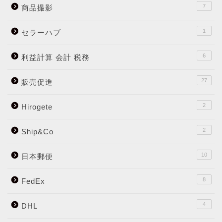
7
商品撮影
1
セラーハブ
6
利益計算 会計 税務
27
販売促進
2
Hirogete
2
Ship&Co
10
日本郵便
8
FedEx
4
DHL