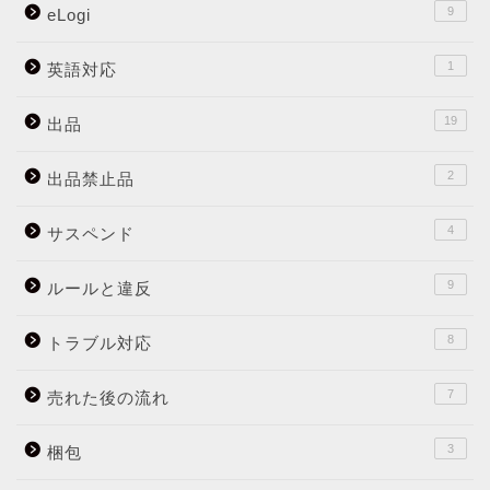
9
eLogi
1
英語対応
19
出品
2
出品禁止品
4
サスペンド
9
ルールと違反
8
トラブル対応
7
売れた後の流れ
3
梱包