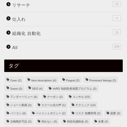
14
リサーチ
4
仕入れ
15
組織化 自動化
208
All
タグ
Case
(2)
Item description
(4)
Paypal
(2)
Promoted listings
(2)
Saats
(2)
SEO
(4)
VeRO 知的財産保護プログラム
(2)
アンダーバリュー
(4)
クーポン
(2)
コンサル
(15)
ショート動画
(2)
スクール生の声
(1)
テクニック
(14)
パソコン
(4)
ペイメントポリシー
(2)
リスク 危機管理
(2)
副業
(3)
古物商許可証
(2)
売れない
(3)
持続化補助金
(2)
未着
(2)