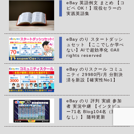
eBay 英語例文 まとめ 【コ
ピペ OK！】現役セラーの
実践英語集
eBay のり スタートダッシ
ュセット 【ここでしか学べ
ない】AIで超効率化 ©All
rights reserved
eBay のりスクール コミュ
ニティ 29980円/月 分割決
済を新設【確実性No1】
eBay のり 評判 実績 参加
者 実況中継 【インタビュ
ー71名 Blog104名（重複
なし）】 随時更新