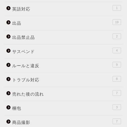
1
英語対応
19
出品
2
出品禁止品
4
サスペンド
9
ルールと違反
8
トラブル対応
7
売れた後の流れ
3
梱包
7
商品撮影