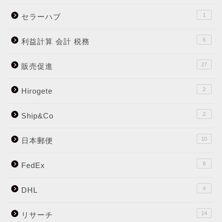
1
セラーハブ
6
利益計算 会計 税務
27
販売促進
2
Hirogete
2
Ship&Co
10
日本郵便
8
FedEx
4
DHL
14
リサーチ