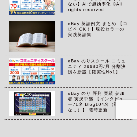
ない】AIで超効率化 ©All
rights reserved
eBay 英語例文 まとめ 【コ
ピペ OK！】現役セラーの
実践英語集
eBay のりスクール コミュ
ニティ 29980円/月 分割決
済を新設【確実性No1】
eBay のり 評判 実績 参加
者 実況中継 【インタビュ
ー71名 Blog104名（重複
なし）】 随時更新