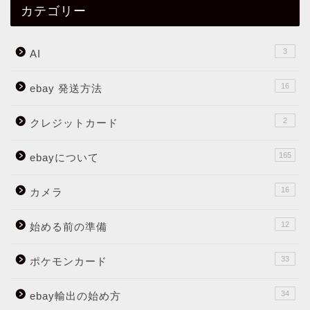
カテゴリー
3
AI
16
ebay 発送方法
2
クレジットカード
165
ebayについて
16
カメラ
12
始める前の準備
33
ポケモンカード
34
ebay輸出の始め方