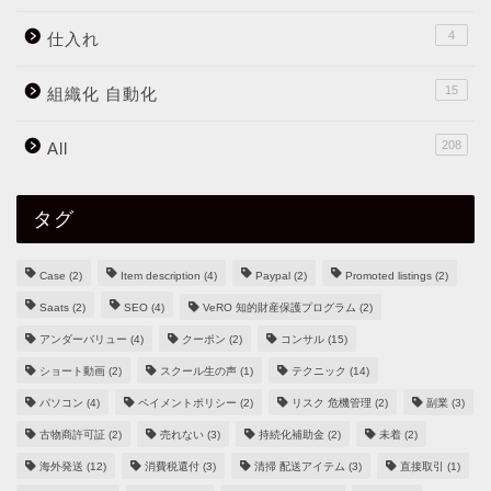
4
仕入れ
15
組織化 自動化
208
All
タグ
Case
(2)
Item description
(4)
Paypal
(2)
Promoted listings
(2)
Saats
(2)
SEO
(4)
VeRO 知的財産保護プログラム
(2)
アンダーバリュー
(4)
クーポン
(2)
コンサル
(15)
ショート動画
(2)
スクール生の声
(1)
テクニック
(14)
パソコン
(4)
ペイメントポリシー
(2)
リスク 危機管理
(2)
副業
(3)
古物商許可証
(2)
売れない
(3)
持続化補助金
(2)
未着
(2)
海外発送
(12)
消費税還付
(3)
清掃 配送アイテム
(3)
直接取引
(1)